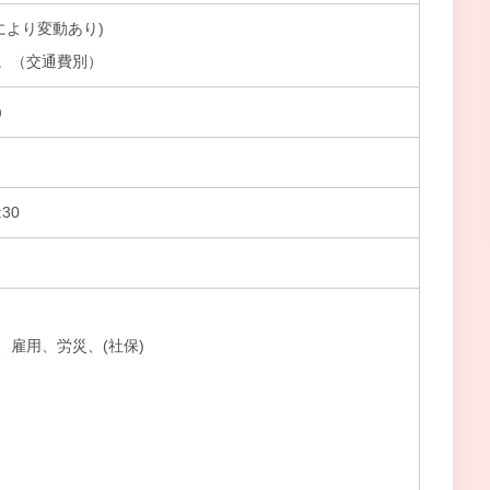
験により変動あり)
。（交通費別）
）
30
、雇用、労災、(社保)