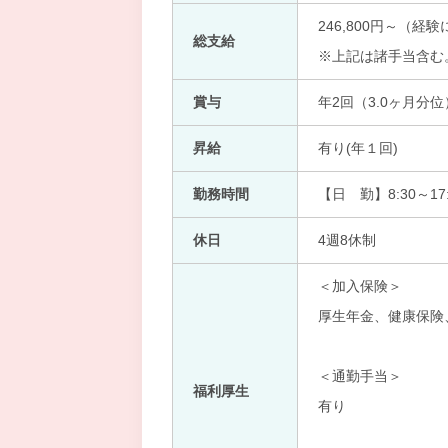
246,800円～（経
総支給
※上記は諸手当含む
賞与
年2回（3.0ヶ月分位
昇給
有り(年１回)
勤務時間
【日 勤】8:30～17:
休日
4週8休制
＜加入保険＞
厚生年金、健康保険
＜通勤手当＞
福利厚生
有り