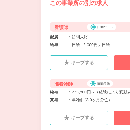
この事業所の別の求人
看護師
日勤パート
配属
:
訪問入浴
給与
:
日給 12,000円／日給
キープする
准看護師
日勤常勤
給与
:
225,800円～（経験により変動
賞与
:
年2回（3.0ヶ月分位）
キープする