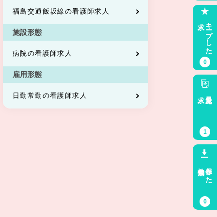
福島交通飯坂線の看護師求人
求人
キープした
施設形態
病院の看護師求人
0
雇用形態
求人
最近見た
日勤常勤の看護師求人
1
検索条件
保存した
0