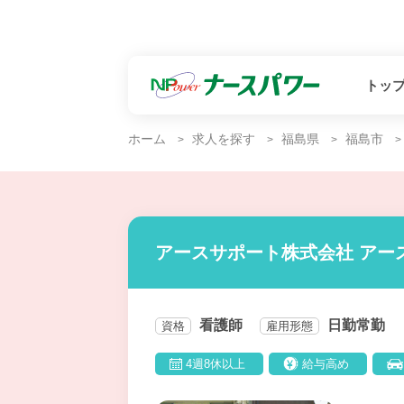
トッ
ホーム
求人を探す
福島県
福島市
アースサポート株式会社 アー
看護師
日勤常勤
資格
雇用形態
4週8休以上
給与高め