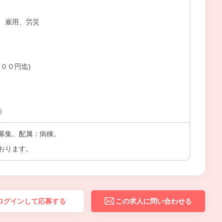
、雇用、労災
００円迄)
上）
募集。配属：病棟。
おります。
ログインして応募する
この求人に問い合わせる