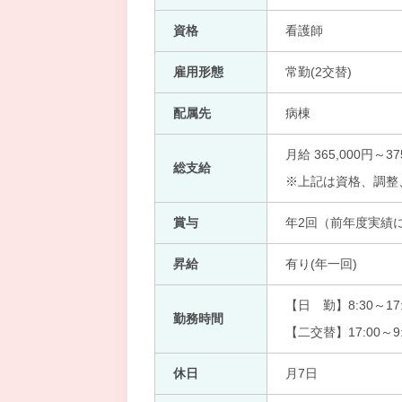
資格
看護師
雇用形態
常勤(2交替)
配属先
病棟
月給 365,000円～37
総支給
※上記は資格、調整、
賞与
年2回（前年度実績
昇給
有り(年一回)
【日 勤】8:30～17:
勤務時間
【二交替】17:00～9:
休日
月7日