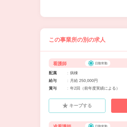
この事業所の別の求人
看護師
日勤常勤
配属
:
病棟
給与
:
月給 250,000円
賞与
:
年2回（前年度実績による）
キープする
准看護師
日勤常勤