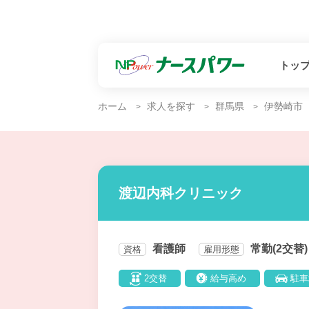
トッ
ホーム
求人を探す
群馬県
伊勢崎市
渡辺内科クリニック
看護師
常勤(2交替)
資格
雇用形態
2交替
給与高め
駐車