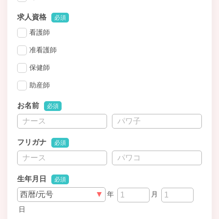
求人資格
必須
看護師
准看護師
保健師
助産師
お名前
必須
フリガナ
必須
生年月日
必須
年
月
日