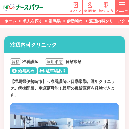
メニュー
ログイン
会員登録
初めての方
ホーム
求人を探す
群馬県
伊勢崎市
渡辺内科クリニック
渡辺内科クリニック
資格
准看護師
雇用形態
日勤常勤
給与高め
駐車場あり
【群馬県伊勢崎市】＜准看護師＞日勤常勤。透析クリニッ
ク。病棟配属。車通勤可能！最新の透析医療を経験できま
す。