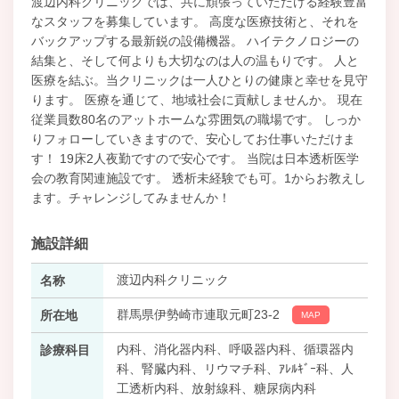
渡辺内科クリニックでは、共に頑張っていただける経験豊富
なスタッフを募集しています。 高度な医療技術と、それを
バックアップする最新鋭の設備機器。 ハイテクノロジーの
結集と、そして何よりも大切なのは人の温もりです。 人と
医療を結ぶ。当クリニックは一人ひとりの健康と幸せを見守
ります。 医療を通じて、地域社会に貢献しませんか。 現在
従業員数80名のアットホームな雰囲気の職場です。 しっか
りフォローしていきますので、安心してお仕事いただけま
す！ 19床2人夜勤ですので安心です。 当院は日本透析医学
会の教育関連施設です。 透析未経験でも可。1からお教えし
ます。チャレンジしてみませんか！
施設詳細
渡辺内科クリニック
名称
群馬県伊勢崎市連取元町23-2
所在地
MAP
内科、消化器内科、呼吸器内科、循環器内
診療科目
科、腎臓内科、リウマチ科、ｱﾚﾙｷﾞｰ科、人
工透析内科、放射線科、糖尿病内科