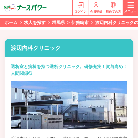
メニュー
ログイン
会員登録
初めての方
ホーム
求人を探す
群馬県
伊勢崎市
渡辺内科クリニック
渡辺内科クリニック
透析室と病棟を持つ透析クリニック。研修充実！賞与高め！
人間関係◎