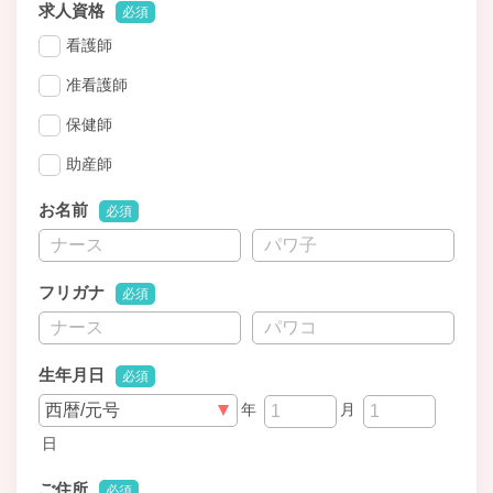
求人資格
必須
看護師
准看護師
保健師
助産師
お名前
必須
フリガナ
必須
生年月日
必須
年
月
日
ご住所
必須