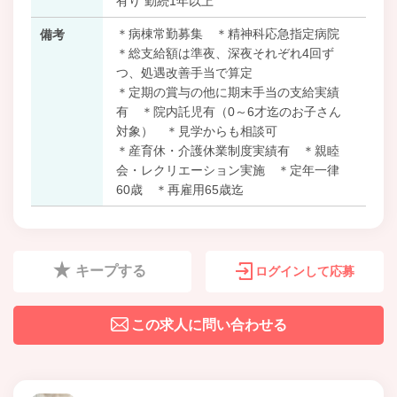
有り 勤続1年以上
＊病棟常勤募集 ＊精神科応急指定病院
備考
＊総支給額は準夜、深夜それぞれ4回ず
つ、処遇改善手当で算定
＊定期の賞与の他に期末手当の支給実績
有 ＊院内託児有（0～6才迄のお子さん
対象） ＊見学からも相談可
＊産育休・介護休業制度実績有 ＊親睦
会・レクリエーション実施 ＊定年一律
60歳 ＊再雇用65歳迄
キープする
ログインして応募
この求人に問い合わせる