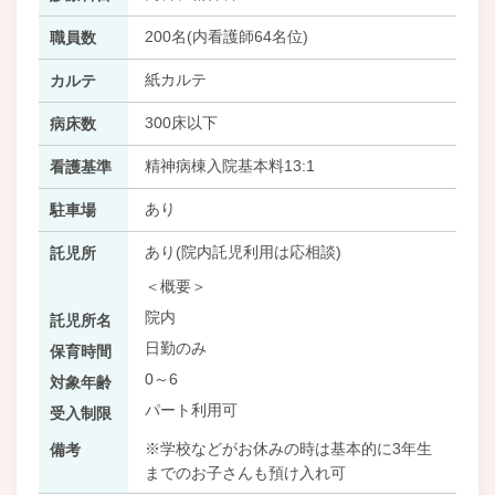
200名(内看護師64名位)
職員数
紙カルテ
カルテ
300床以下
病床数
精神病棟入院基本料13:1
看護基準
あり
駐車場
あり(院内託児利用は応相談)
託児所
＜概要＞
院内
託児所名
日勤のみ
保育時間
0～6
対象年齢
パート利用可
受入制限
※学校などがお休みの時は基本的に3年生
備考
までのお子さんも預け入れ可