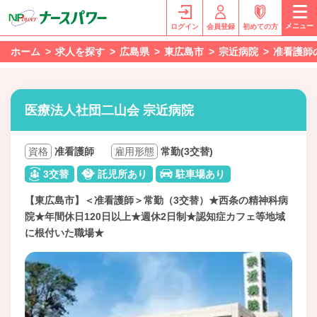
メニュー
ログイン
会員登録
初めての方
ホーム
求人を探す
広島県
東広島市
宗近病院
准看護師
医療法人社団二山会 宗近病院
資格
准看護師
雇用形態
常勤(3交替)
3交替
託児所あり
駐車場あり
【東広島市】＜准看護師＞常勤（3交替）★西条の精神科病
院★年間休日120日以上★週休2日制★認知症カフェ等地域
に根付いた職場★