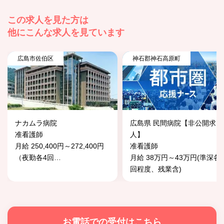
この求人を見た方は
他にこんな求人を見ています
広島市佐伯区
神石郡神石高原町
ナカムラ病院
広島県 民間病院【非公開求
准看護師
人】
月給 250,400円～272,400円
准看護師
（夜勤各4回
…
月給 38万円～43万円(準深各
回程度、残業含)
お電話での受付はこちら