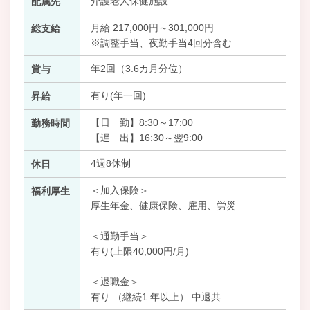
介護老人保健施設
配属先
月給 217,000円～301,000円
総支給
※調整手当、夜勤手当4回分含む
年2回（3.6カ月分位）
賞与
有り(年一回)
昇給
【日 勤】8:30～17:00
勤務時間
【遅 出】16:30～翌9:00
4週8休制
休日
＜加入保険＞
福利厚生
厚生年金、健康保険、雇用、労災
＜通勤手当＞
有り(上限40,000円/月)
＜退職金＞
有り （継続1 年以上） 中退共