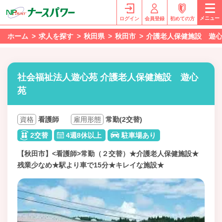
メニュー
ログイン
会員登録
初めての方
ホーム
求人を探す
秋田県
秋田市
介護老人保健施設 遊
社会福祉法人遊心苑 介護老人保健施設 遊心
苑
資格
看護師
雇用形態
常勤(2交替)
2交替
4週8休以上
駐車場あり
【秋田市】<看護師>常勤（２交替）★介護老人保健施設★
残業少なめ★駅より車で15分★キレイな施設★