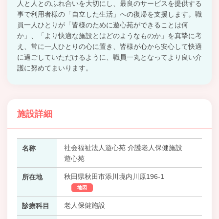
人と人とのふれ合いを大切にし、最良のサービスを提供する
事で利用者様の「自立した生活」への復帰を支援します。職
員一人ひとりが「皆様のために遊心苑ができることは何
か」、「より快適な施設とはどのようなものか」を真摯に考
え、常に一人ひとりの心に置き、皆様が心から安心して快適
に過ごしていただけるように、職員一丸となってより良い介
護に努めてまいります。
施設詳細
社会福祉法人遊心苑 介護老人保健施設
名称
遊心苑
秋田県秋田市添川境内川原196-1
所在地
地図
老人保健施設
診療科目