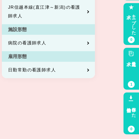
JR信越本線(直江津～新潟)の看護
求人
キープした
師求人
施設形態
0
病院の看護師求人
雇用形態
求人
最近見た
日勤常勤の看護師求人
1
検索条件
保存した
0