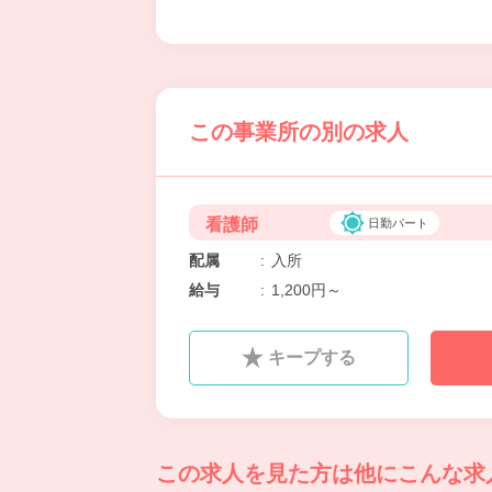
この事業所の別の求人
看護師
日勤パート
配属
:
入所
給与
:
1,200円～
キープする
この求人を見た方は
他にこんな求