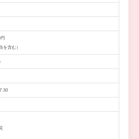
0円
当を含む）
）
:30
災