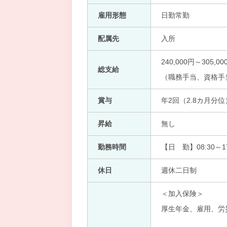
雇用形態
日勤常勤
配属先
入所
240,000円～305,00
総支給
（職務手当、資格手
賞与
年2回（2.8カ月分位
昇給
無し
勤務時間
【日 勤】08:30～17
休日
週休二日制
＜加入保険＞
厚生年金、雇用、労