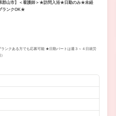
県郡山市】＜看護師＞★訪問入浴★日勤のみ★未経
ブランクOK★
ランクある方でも応募可能 ★日勤パートは週３～４日就労
能）