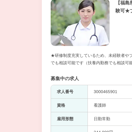
【福島
験可★
★研修制度充実しているため、未経験者やブ
でも相談可能です（扶養内勤務でも相談可
募集中の求人
求人番号
3000465901
資格
看護師
雇用形態
日勤常勤