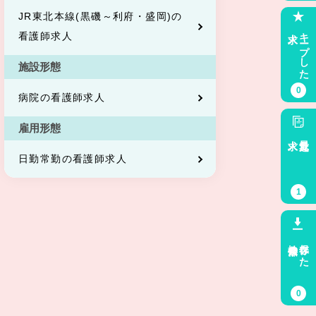
JR東北本線(黒磯～利府・盛岡)の
求人
キープした
看護師求人
施設形態
0
病院の看護師求人
雇用形態
求人
最近見た
日勤常勤の看護師求人
1
検索条件
保存した
0