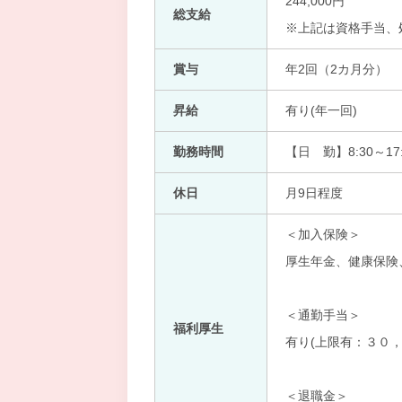
244,000円
総支給
※上記は資格手当、
賞与
年2回（2カ月分）
昇給
有り(年一回)
勤務時間
【日 勤】8:30～17:
休日
月9日程度
＜加入保険＞
厚生年金、健康保険
＜通勤手当＞
福利厚生
有り(上限有：３０，
＜退職金＞