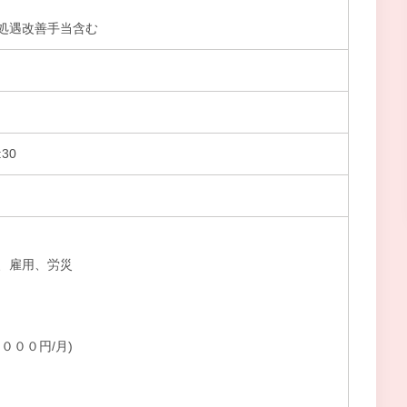
処遇改善手当含む
30
、雇用、労災
０００円/月)