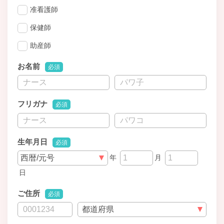
准看護師
保健師
助産師
お名前
必須
フリガナ
必須
生年月日
必須
年
月
日
ご住所
必須