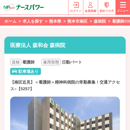
メニュー
ログイン
会員登録
初めての方
ホーム
求人を探す
熊本県
熊本市南区
森病院
看護師の
医療法人 森和会 森病院
資格
看護師
雇用形態
日勤パート
駐車場あり
【南区近見】＜看護師＞精神科病院の常勤募集！交通アクセ
ス○【5257】