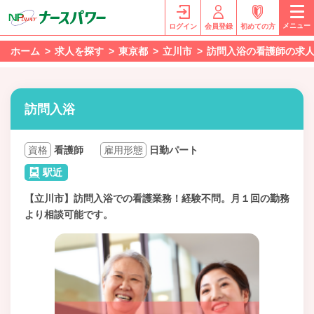
メニュー
ログイン
会員登録
初めての方
ホーム
求人を探す
東京都
立川市
訪問入浴の看護師の求
訪問入浴
資格
看護師
雇用形態
日勤パート
駅近
【立川市】訪問入浴での看護業務！経験不問。月１回の勤務
より相談可能です。