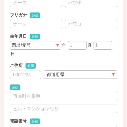
フリガナ
必須
生年月日
必須
年
月
日
ご住所
必須
必須
電話番号
必須