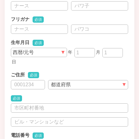
フリガナ
必須
生年月日
必須
年
月
日
ご住所
必須
必須
電話番号
必須