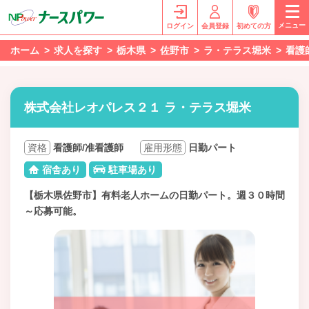
メニュー
ログイン
会員登録
初めての方
ホーム
求人を探す
栃木県
佐野市
ラ・テラス堀米
看護
株式会社レオパレス２１ ラ・テラス堀米
資格
看護師/准看護師
雇用形態
日勤パート
宿舎あり
駐車場あり
【栃木県佐野市】有料老人ホームの日勤パート。週３０時間
～応募可能。