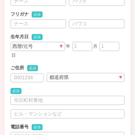
フリガナ
必須
生年月日
必須
年
月
日
ご住所
必須
必須
電話番号
必須