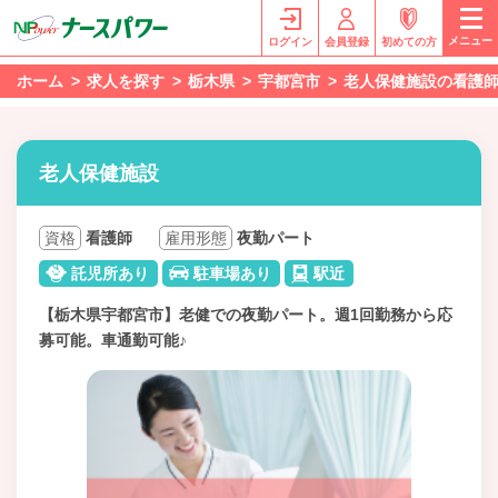
メニュー
ログイン
会員登録
初めての方
ホーム
求人を探す
栃木県
宇都宮市
老人保健施設の看護
老人保健施設
資格
看護師
雇用形態
夜勤パート
託児所あり
駐車場あり
駅近
【栃木県宇都宮市】老健での夜勤パート。週1回勤務から応
募可能。車通勤可能♪