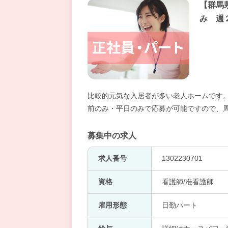
【群馬
み 週
比較的元気な入居者が多い老人ホームです
前のみ・平日のみで応募が可能ですので、
募集中の求人
求人番号
1302230701
資格
看護師/准看護師
雇用形態
日勤パート