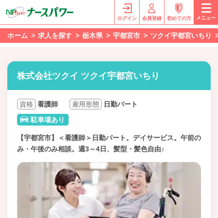
メニュー
ログイン
会員登録
初めての方
ホーム
求人を探す
栃木県
宇都宮市
ツクイ宇都宮いちり
株式会社ツクイ ツクイ宇都宮いちり
資格
看護師
雇用形態
日勤パート
駐車場あり
【宇都宮市】＜看護師＞日勤パート。デイサービス。午前の
み・午後のみ相談。週3～4日、髪型・髪色自由♪