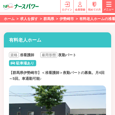
メニュー
ログイン
会員登録
初めての方
ホーム
求人を探す
群馬県
伊勢崎市
有料老人ホームの准
有料老人ホーム
資格
准看護師
雇用形態
夜勤パート
駐車場あり
【群馬県伊勢崎市】＜准看護師＞夜勤パートの募集。月4回
～5回。車通勤可能♪