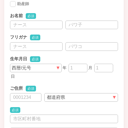
助産師
お名前
必須
フリガナ
必須
生年月日
必須
年
月
日
ご住所
必須
必須