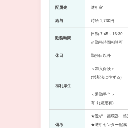
配属先
透析室
給与
時給 1,730円
日勤-7:45～16:30
勤務時間
※勤務時間相談可
休日
勤務日以外
＜加入保険＞
(労基法に準ずる)
福利厚生
＜通勤手当＞
有り(規定有)
★透析・循環器・整
備考
★透析センター配属