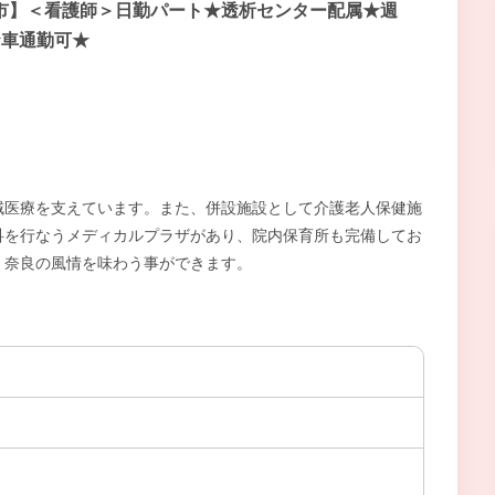
市】＜看護師＞日勤パート★透析センター配属★週
★車通勤可★
域医療を支えています。また、併設施設として介護老人保健施
科を行なうメディカルプラザがあり、院内保育所も完備してお
、奈良の風情を味わう事ができます。