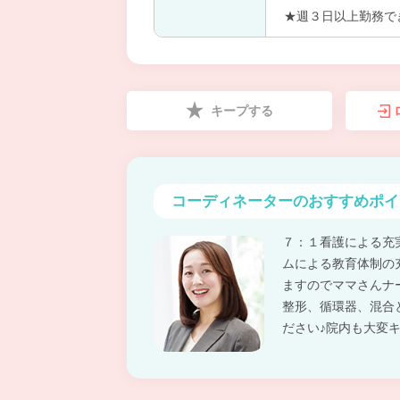
★週３日以上勤務で
キープする
コーディネーターの
おすすめポイ
７：１看護による充
ムによる教育体制の
ますのでママさんナ
整形、循環器、混合
ださい♪院内も大変