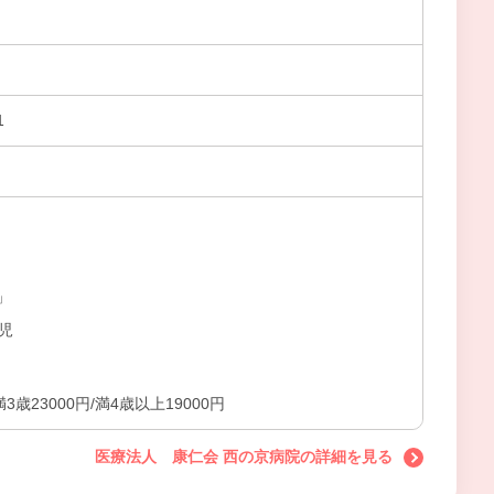
1
」
児
満3歳23000円/満4歳以上19000円
医療法人 康仁会 西の京病院の詳細を見る