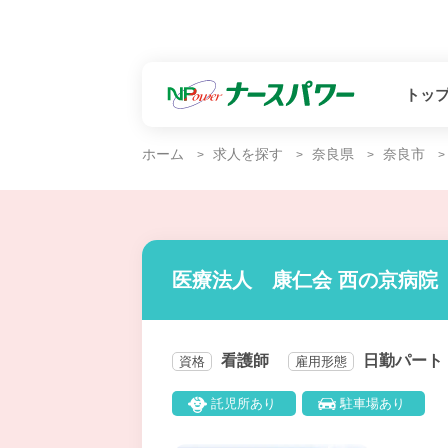
トッ
ホーム
求人を探す
奈良県
奈良市
医療法人 康仁会 西の京病院
看護師
日勤パート
資格
雇用形態
託児所あり
駐車場あり