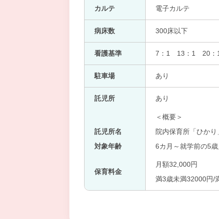
カルテ
電子カルテ
病床数
300床以下
看護基準
7：1 13：1 20：
駐車場
あり
託児所
あり
＜概要＞
託児所名
院内保育所「ひかり
対象年齢
6カ月～就学前の5歳
月額32,000円
保育料金
満3歳未満32000円/