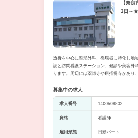
【奈良
3日～
透析を中心に整形外科、循環器に特化し地
設と訪問看護ステーション、健診や美容外
ります。周辺には薬師寺や唐招提寺があり
募集中の求人
求人番号
1400508802
資格
看護師
雇用形態
日勤パート