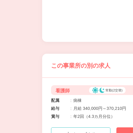
この事業所の別の求人
看護師
常勤(2交替)
配属
:
病棟
給与
:
月給 340,000円～370,210円
賞与
:
年2回（4.3カ月分位）