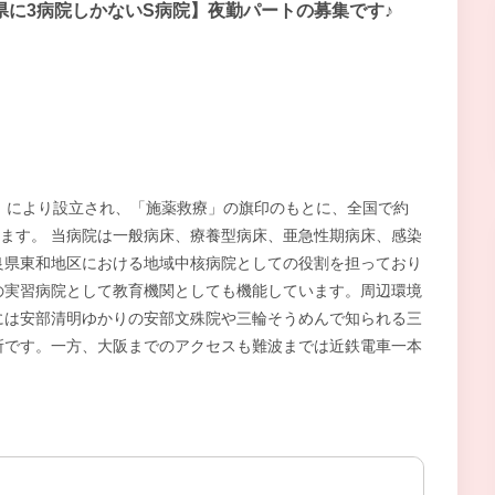
県に3病院しかないS病院】夜勤パートの募集です♪
」により設立され、「施薬救療」の旗印のもとに、全国で約
います。 当病院は一般病床、療養型病床、亜急性期病床、感染
良県東和地区における地域中核病院としての役割を担っており
の実習病院として教育機関としても機能しています。周辺環境
には安部清明ゆかりの安部文殊院や三輪そうめんで知られる三
所です。一方、大阪までのアクセスも難波までは近鉄電車一本