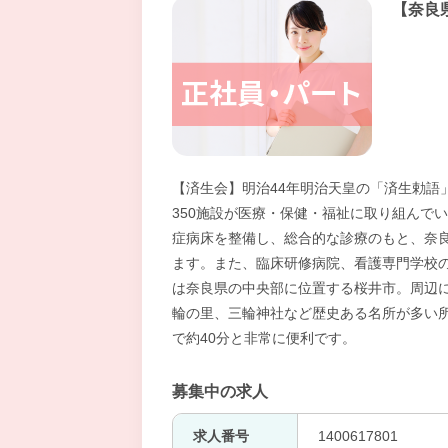
【奈良
【済生会】明治44年明治天皇の「済生勅語
350施設が医療・保健・福祉に取り組んで
症病床を整備し、総合的な診療のもと、奈
ます。また、臨床研修病院、看護専門学校
は奈良県の中央部に位置する桜井市。周辺
輪の里、三輪神社など歴史ある名所が多い
で約40分と非常に便利です。
募集中の求人
求人番号
1400617801