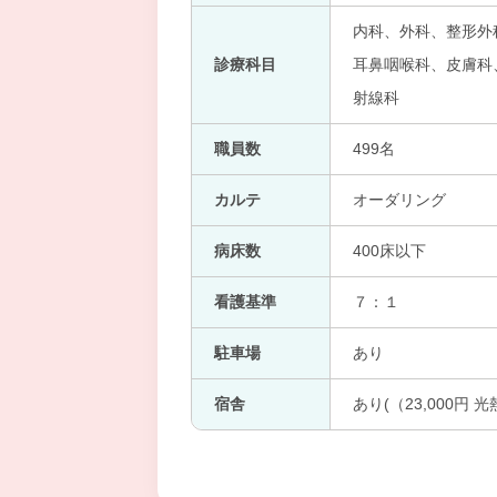
内科、外科、整形外
診療科目
耳鼻咽喉科、皮膚科、
射線科
職員数
499名
カルテ
オーダリング
病床数
400床以下
看護基準
７：１
駐車場
あり
宿舎
あり(（23,000円 光