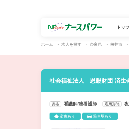
トッ
ホーム
求人を探す
奈良県
桜井市
社会福祉法人 恩賜財団 済生
看護師/准看護師
夜
資格
雇用形態
宿舎あり
駐車場あり