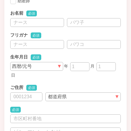
助産師
お名前
必須
フリガナ
必須
生年月日
必須
年
月
日
ご住所
必須
必須