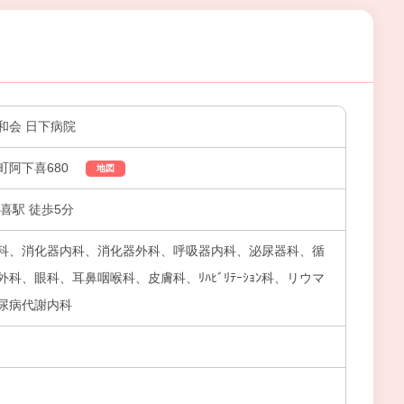
和会 日下病院
町阿下喜680
地図
喜駅 徒歩5分
科、消化器内科、消化器外科、呼吸器内科、泌尿器科、循
科、眼科、耳鼻咽喉科、皮膚科、ﾘﾊﾋﾞﾘﾃｰｼｮﾝ科、リウマ
尿病代謝内科