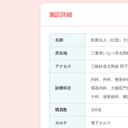
施設詳細
名称
医療法人（社団）大
所在地
三重県いなべ市北勢
アクセス
三岐鉄道北勢線 阿下
内科、外科、整形外
診療科目
環器内科、大腸肛門外
チ科、放射線科、糖
職員数
320名
カルテ
電子カルテ