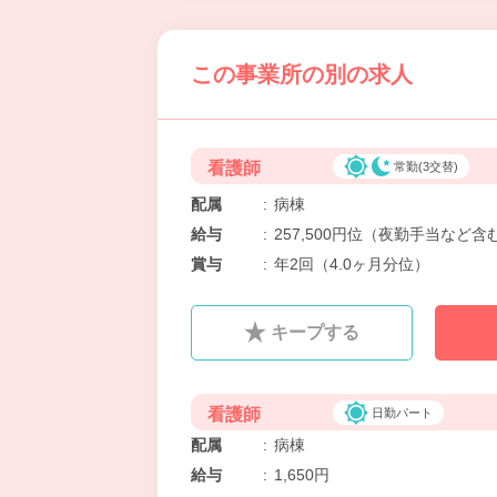
この事業所の別の求人
看護師
常勤(3交替)
配属
:
病棟
給与
:
257,500円位（夜勤手当など含
賞与
:
年2回（4.0ヶ月分位）
キープする
看護師
日勤パート
配属
:
病棟
給与
:
1,650円