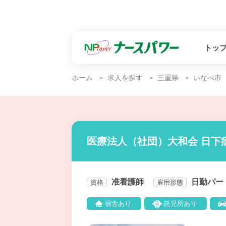
トッ
ホーム
求人を探す
三重県
いなべ市
医療法人（社団）大和会 日下
准看護師
日勤パー
資格
雇用形態
宿舎あり
託児所あり