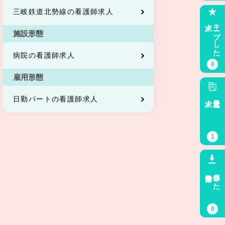
三岐鉄道北勢線の看護師求人
求人
キープした
施設形態
病院の看護師求人
0
雇用形態
求人
最近見た
日勤パートの看護師求人
1
検索条件
保存した
0