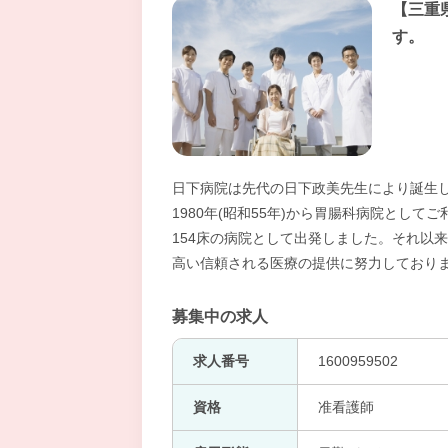
【三重
す。
日下病院は先代の日下政美先生により誕生
1980年(昭和55年)から胃腸科病院としてご
154床の病院として出発しました。それ以
高い信頼される医療の提供に努力しており
募集中の求人
求人番号
1600959502
資格
准看護師