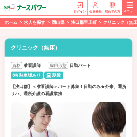
メニュー
ログイン
会員登録
初めての方
ホーム
求人を探す
岡山県
浅口郡里庄町
クリニック（無
クリニック（無床）
資格
准看護師
雇用形態
日勤パート
駐車場あり
駅近
【浅口群】＜准看護師＞パート募集！日勤のみ★外来、通所
リハ、通所介護の看護業務