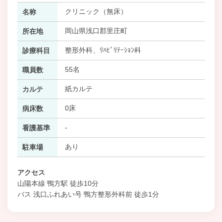
クリニック（無床）
名称
岡山県浅口郡里庄町
所在地
整形外科、ﾘﾊﾋﾞﾘﾃｰｼｮﾝ科
診療科目
55名
職員数
紙カルテ
カルテ
0床
病床数
-
看護基準
あり
駐車場
アクセス
山陽本線 鴨方駅 徒歩10分
バス 浅口ふれあい号 鴨方整形外科前 徒歩1分