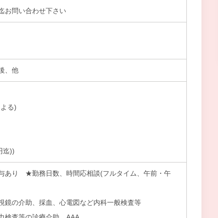
迄お問い合わせ下さい
後、他
よる)
迄))
与あり ★勤務日数、時間応相談(フルタイム、午前・午
視鏡の介助、採血、心電図など内科一般検査等
力検査等の診療介助 AAA