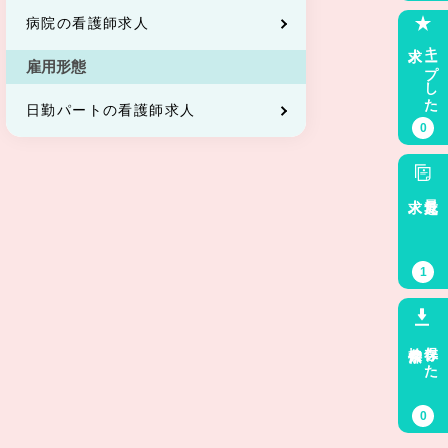
病院の看護師求人
求人
キープした
雇用形態
日勤パートの看護師求人
0
求人
最近見た
1
検索条件
保存した
0