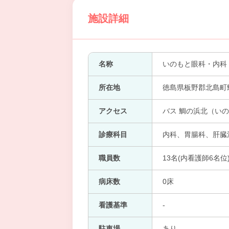
施設詳細
名称
いのもと眼科・内科
所在地
徳島県板野郡北島町鯛
アクセス
バス 鯛の浜北（いの
診療科目
内科、胃腸科、肝臓
職員数
13名(内看護師6名位
病床数
0床
看護基準
-
駐車場
あり