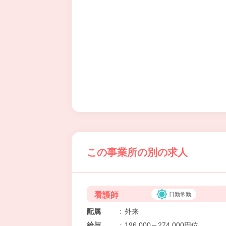
この事業所の別の求人
看護師
日勤常勤
配属
:
外来
給与
:
196,000～274,000円位