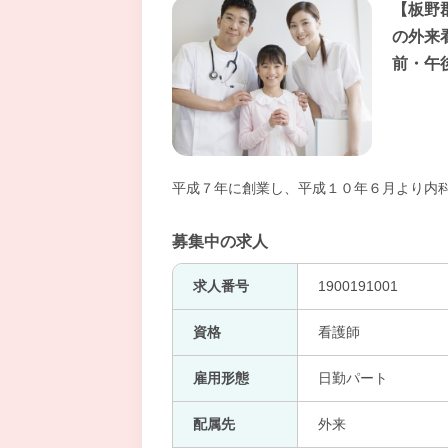
【板野
の外来
前・午
平成７年に創業し、平成１０年６月より内
募集中の求人
求人番号
1900191001
資格
看護師
雇用形態
日勤パート
配属先
外来