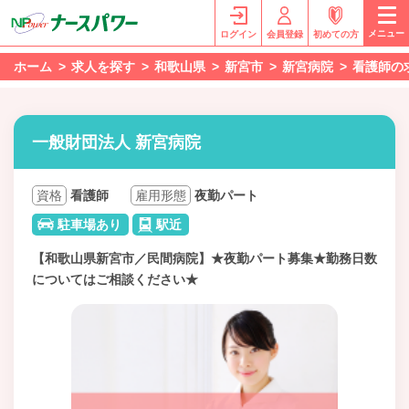
メニュー
ログイン
会員登録
初めての方
ホーム
求人を探す
和歌山県
新宮市
新宮病院
看護師の
一般財団法人 新宮病院
資格
看護師
雇用形態
夜勤パート
駐車場あり
駅近
【和歌山県新宮市／民間病院】★夜勤パート募集★勤務日数
についてはご相談ください★