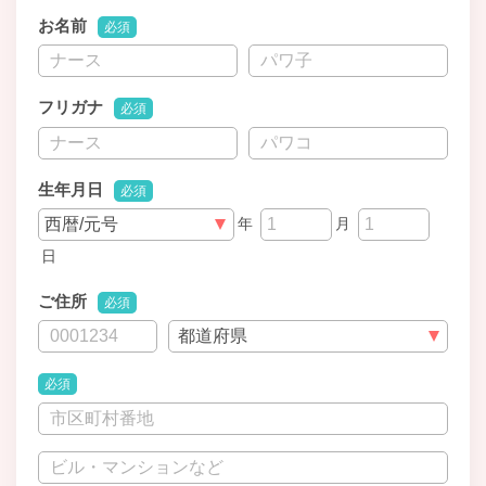
お名前
必須
フリガナ
必須
生年月日
必須
年
月
日
ご住所
必須
必須