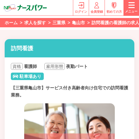
メニュー
ログイン
会員登録
初めての方
ホーム
求人を探す
三重県
亀山市
訪問看護の看護師の求
訪問看護
資格
看護師
雇用形態
夜勤パート
駐車場あり
【三重県亀山市】サービス付き高齢者向け住宅での訪問看護
業務。