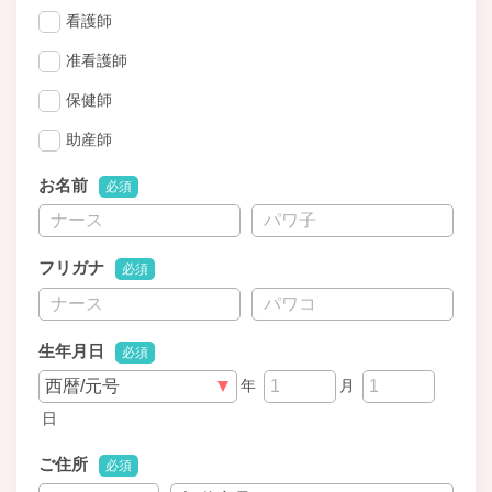
看護師
准看護師
保健師
助産師
お名前
必須
フリガナ
必須
生年月日
必須
年
月
日
ご住所
必須