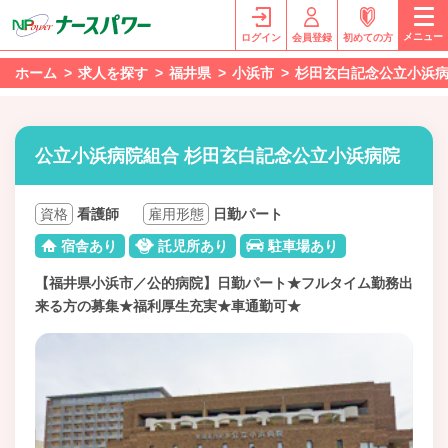
メニュー
ログイン
会員登録
初めての方
ホーム
求人を探す
福井県
小浜市
杉田玄白記念公立小浜
公立小浜病院組合 杉田玄白記念公立小浜病院
資格
看護師
雇用形態
日勤パート
宿舎あり
託児所あり
駐車場あり
【福井県小浜市／公的病院】日勤パート★フルタイム勤務出
来る方の募集★福利厚生充実★車通勤可★