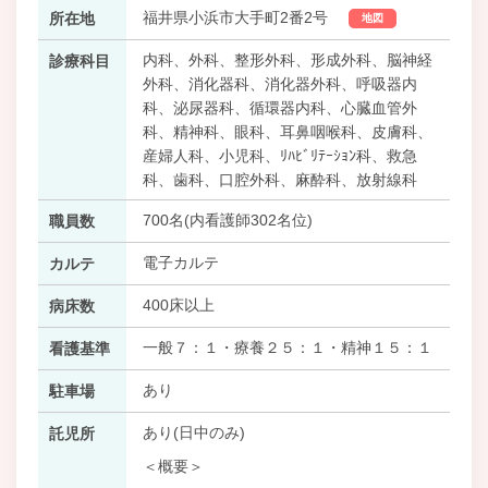
福井県小浜市大手町2番2号
所在地
地図
内科、外科、整形外科、形成外科、脳神経
診療科目
外科、消化器科、消化器外科、呼吸器内
科、泌尿器科、循環器内科、心臓血管外
科、精神科、眼科、耳鼻咽喉科、皮膚科、
産婦人科、小児科、ﾘﾊﾋﾞﾘﾃｰｼｮﾝ科、救急
科、歯科、口腔外科、麻酔科、放射線科
700名(内看護師302名位)
職員数
電子カルテ
カルテ
400床以上
病床数
一般７：１・療養２５：１・精神１５：１
看護基準
あり
駐車場
あり(日中のみ)
託児所
＜概要＞