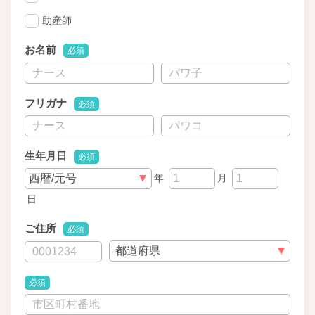
助産師
お名前
必須
フリガナ
必須
生年月日
必須
年
月
日
ご住所
必須
必須