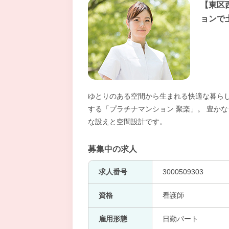
【東区
ョンで
ゆとりのある空間から生まれる快適な暮ら
する「プラチナマンション 聚楽」。 豊か
な設えと空間設計です。
募集中の求人
求人番号
3000509303
資格
看護師
雇用形態
日勤パート