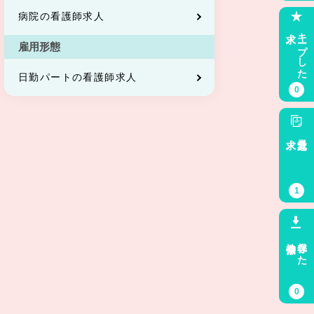
病院の看護師求人
求人
キープした
雇用形態
日勤パートの看護師求人
0
求人
最近見た
1
検索条件
保存した
0