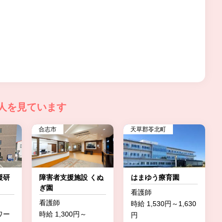
人を見ています
合志市
天草郡苓北町
援研
障害者支援施設 くぬ
はまゆう療育園
ぎ園
看護師
看護師
時給 1,530円～1,630
ワー
時給 1,300円～
円