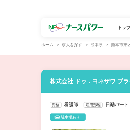
トッ
ホーム
求人を探す
熊本県
熊本市東
株式会社 ドゥ．ヨネザワ プ
看護師
日勤パート
資格
雇用形態
駐車場あり