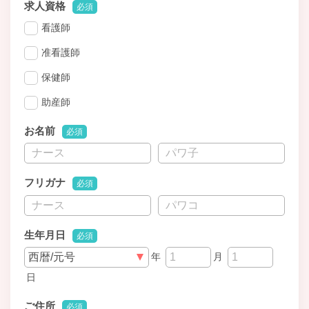
求人資格
必須
看護師
准看護師
保健師
助産師
お名前
必須
フリガナ
必須
生年月日
必須
年
月
日
ご住所
必須