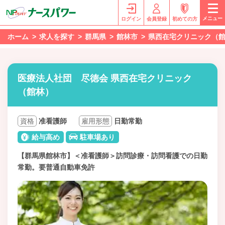
メニュー
ログイン
会員登録
初めての方
ホーム
求人を探す
群馬県
館林市
県西在宅クリニック（
医療法人社団 尽徳会 県西在宅クリニック
（館林）
資格
准看護師
雇用形態
日勤常勤
給与高め
駐車場あり
【群馬県館林市】＜准看護師＞訪問診療・訪問看護での日勤
常勤。要普通自動車免許