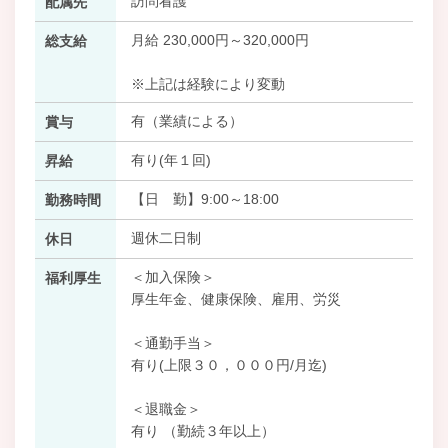
訪問看護
配属先
月給 230,000円～320,000円
総支給
※上記は経験により変動
有（業績による）
賞与
有り(年１回)
昇給
【日 勤】9:00～18:00
勤務時間
週休二日制
休日
＜加入保険＞
福利厚生
厚生年金、健康保険、雇用、労災
＜通勤手当＞
有り(上限３０，０００円/月迄)
＜退職金＞
有り （勤続３年以上）