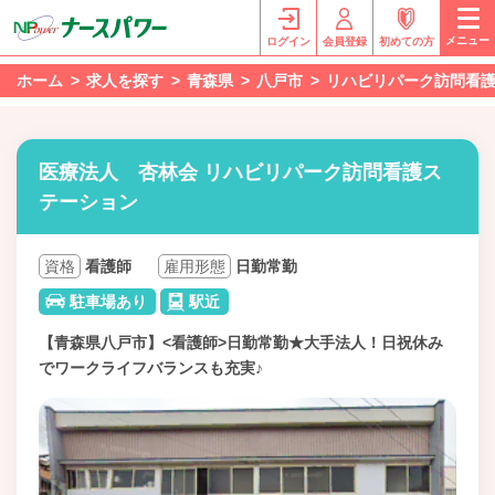
メニュー
ログイン
会員登録
初めての方
ホーム
求人を探す
青森県
八戸市
リハビリパーク訪問看
医療法人 杏林会 リハビリパーク訪問看護ス
テーション
資格
看護師
雇用形態
日勤常勤
駐車場あり
駅近
【青森県八戸市】<看護師>日勤常勤★大手法人！日祝休み
でワークライフバランスも充実♪