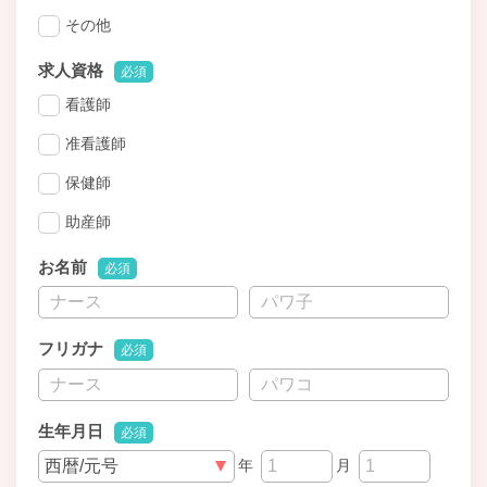
その他
求人資格
必須
看護師
准看護師
保健師
助産師
お名前
必須
フリガナ
必須
生年月日
必須
年
月