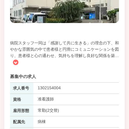
病院スタッフ一同は「感謝して共に生きる」の理念の下、和
やかな雰囲気の中で患者様と円滑にコミュニケーションを図
り、患者様と心の通わせ、気持ちを理解し良好な関係を築
…
募集中の求人
1302154004
求人番号
准看護師
資格
常勤(2交替)
雇用形態
病棟
配属先