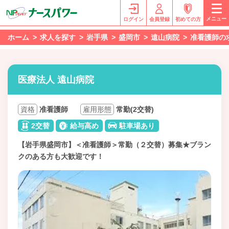
メニュー
ログイン
会員登録
初めての方
ホーム
求人を探す
岩手県
盛岡市
遠山病院
准看護師の
医療法人 遠山病院
資格
准看護師
雇用形態
常勤(2交替)
2交替
給与高め
駐車場あり
【岩手県盛岡市】＜准看護師＞常勤（２交替）募集★ブラン
クのある方も大歓迎です！