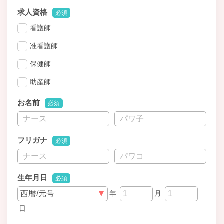
求人資格
必須
看護師
准看護師
保健師
助産師
お名前
必須
フリガナ
必須
生年月日
必須
年
月
日