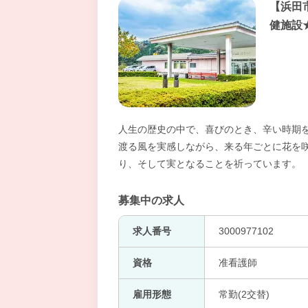
【浜田
健施設
人生の歴史の中で、喜びのとき、辛い時期
渡る風を実感しながら、来る年ごとに花を咲
り、そして実となることを祈っています。
募集中の求人
求人番号
3000977102
資格
准看護師
雇用形態
常勤(2交替)