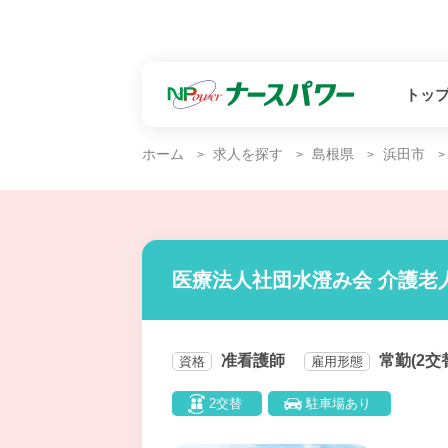
トッ
ホーム
求人を探す
島根県
浜田市
医療法人社団水澄み会 介護老
准看護師
常勤(2交
資格
雇用形態
2交替
駐車場あり