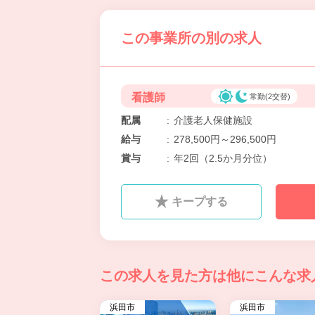
この事業所の別の求人
看護師
常勤(2交替)
配属
:
介護老人保健施設
給与
:
278,500円～296,500円
賞与
:
年2回（2.5か月分位）
キープする
この求人を見た方は
他にこんな求
浜田市
浜田市