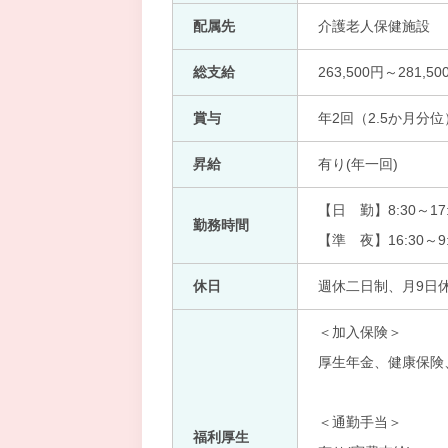
配属先
介護老人保健施設
総支給
263,500円～281,50
賞与
年2回（2.5か月分位
昇給
有り(年一回)
【日 勤】8:30～17:
勤務時間
【準 夜】16:30～9:
休日
週休二日制、月9日
＜加入保険＞
厚生年金、健康保険
＜通勤手当＞
福利厚生