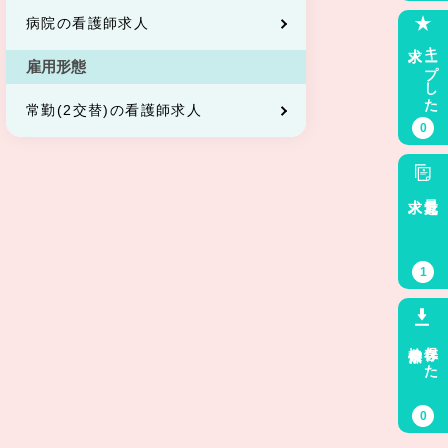
病院の看護師求人
求人
キープした
雇用形態
常勤(2交替)の看護師求人
0
求人
最近見た
1
検索条件
保存した
0