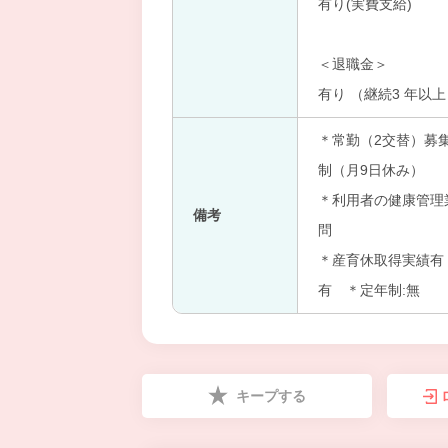
有り(実費支給)
＜退職金＞
有り （継続3 年以
＊常勤（2交替）募
制（月9日休み）
＊利用者の健康管理
備考
問
＊産育休取得実績有 
有 ＊定年制:無
キープする