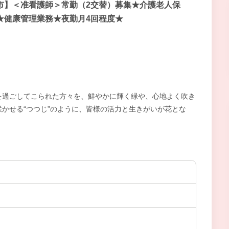
市】＜准看護師＞常勤（2交替）募集★介護老人保
★健康管理業務★夜勤月4回程度★
を過ごしてこられた方々を、鮮やかに輝く緑や、心地よく吹き
かせる“つつじ”のように、皆様の活力と生きがいが花とな