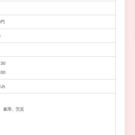
0円
）
30
00
休み
、雇用、労災