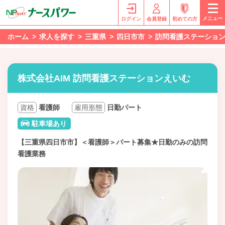
メニュー
ログイン
会員登録
初めての方
ホーム
求人を探す
三重県
四日市市
訪問看護ステーショ
株式会社AIM 訪問看護ステーションえいむ
資格
看護師
雇用形態
日勤パート
駐車場あり
【三重県四日市市】＜看護師＞パート募集★日勤のみの訪問
看護業務