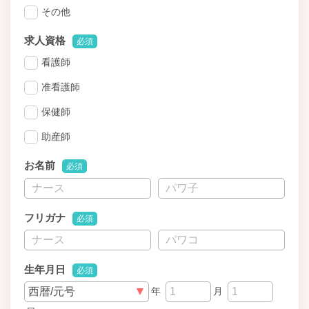
その他
求人資格
必須
看護師
准看護師
保健師
助産師
お名前
必須
フリガナ
必須
生年月日
必須
年
月