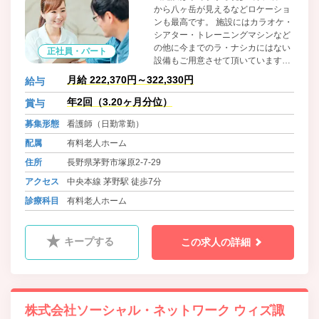
から八ヶ岳が見えるなどロケーショ
ンも最高です。 施設にはカラオケ・
シアター・トレーニングマシンなど
の他に今までのラ・ナシカにはない
正社員・パート
設備もご用意させて頂いています。
スタッフ一同、入居者様が明るく楽
月給 222,370円～322,330円
給与
しく元気に過ごして頂けるような施
設作りに取り組んでいます。
年2回（3.20ヶ月分位）
賞与
募集形態
看護師（日勤常勤）
配属
有料老人ホーム
住所
長野県茅野市塚原2-7-29
アクセス
中央本線 茅野駅 徒歩7分
診療科目
有料老人ホーム
キープする
この求人の詳細
株式会社ソーシャル・ネットワーク ウィズ諏