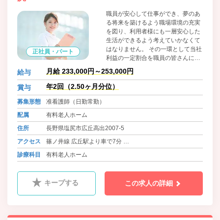
職員が安心して仕事ができ、夢のあ
る将来を築けるよう職場環境の充実
を図り、利用者様にも一層安心した
生活ができるよう考えていかなくて
はなりません。 その一環として当社
正社員・パート
利益の一定割合を職員の皆さんに還
元するため基本給の見直しと手当の
月給 233,000円～253,000円
給与
見直しを実施いたしました。今後も
利用者様の安全と職員が安心して仕
年2回（2.50ヶ月分位）
賞与
事ができるよう快適な職場を目指し
募集形態
准看護師（日勤常勤）
て福利、研修及び適切な人事評価な
どの職場環境の改善に取り組んでま
配属
有料老人ホーム
いります。
住所
長野県塩尻市広丘高出2007-5
アクセス
篠ノ井線 広丘駅より車で7分
JR中央本線(東京～塩尻)、JR中央本線(名古屋～塩尻) 塩尻
診療科目
有料老人ホーム
駅より車で12分
キープする
この求人の詳細