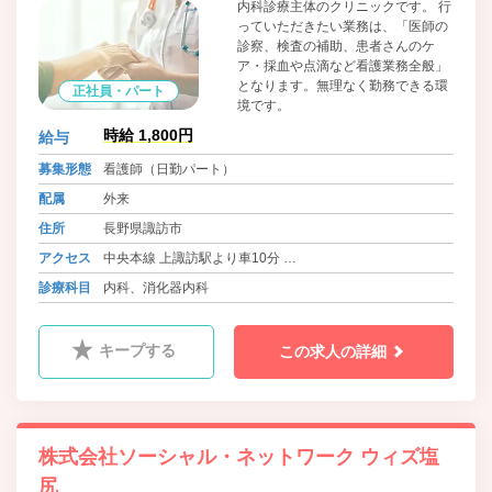
内科診療主体のクリニックです。 行
っていただきたい業務は、「医師の
診察、検査の補助、患者さんのケ
ア・採血や点滴など看護業務全般」
となります。無理なく勤務できる環
正社員・パート
境です。
時給 1,800円
給与
募集形態
看護師（日勤パート）
配属
外来
住所
長野県諏訪市
アクセス
中央本線 上諏訪駅より車10分
中央本線 茅野駅より車10分
診療科目
内科、消化器内科
キープする
この求人の詳細
株式会社ソーシャル・ネットワーク ウィズ塩
尻