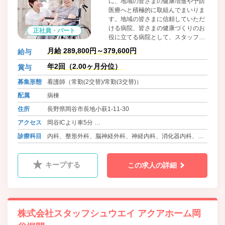
に、地域の皆さまの健康増進や予防
医療へと積極的に取組んでまいりま
す。地域の皆さまに信頼していただ
ける病院、皆さまの健康づくりのお
正社員・パート
役に立てる病院として、スタッフ一
同精進しております。
月給 289,800円～379,600円
給与
年2回（2.00ヶ月分位）
賞与
募集形態
看護師（常勤(2交替)/常勤(3交替)）
配属
病棟
住所
長野県岡谷市長地小萩1-11-30
アクセス
岡谷ICより車5分
中央本線 下諏訪駅より車10分
診療科目
内科、整形外科、脳神経外科、神経内科、消化器内科、循
中央本線 岡谷駅より車10分
環器内科、精神科、心療内科、ﾘﾊﾋﾞﾘﾃｰｼｮﾝ科、老年内科、
歯科、歯科口腔外科
キープする
この求人の詳細
株式会社スタッフシュウエイ アクアホーム岡