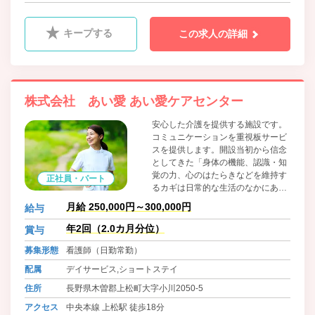
キープする
この求人の詳細
株式会社 あい愛 あい愛ケアセンター
安心した介護を提供する施設です。
コミュニケーションを重視板サービ
スを提供します。開設当初から信念
としてきた「身体の機能、認識・知
覚の力、心のはたらきなどを維持す
正社員・パート
るカギは日常的な生活のなかにあ
る」という考え方はまったく変わり
月給 250,000円～300,000円
給与
ません。その考えに基づく「生活ケ
ア」が、私たちのサービスの特長で
年2回（2.0カ月分位）
賞与
あり、こだわりです。
募集形態
看護師（日勤常勤）
配属
デイサービス,ショートステイ
住所
長野県木曽郡上松町大字小川2050-5
アクセス
中央本線 上松駅 徒歩18分