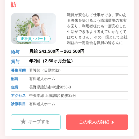
訪
職員が安心して仕事ができ、夢のあ
る将来を築けるよう職場環境の充実
を図り、利用者様にも一層安心した
生活ができるよう考えていかなくて
はなりません。 その一環として当社
正社員・パート
利益の一定割合を職員の皆さんに還
元するため基本給の見直しと手当の
月給 241,500円～261,500円
給与
見直しを実施いたしました。今後も
利用者様の安全と職員が安心して仕
年2回（2.50ヶ月分位）
賞与
事ができるよう快適な職場を目指し
募集形態
看護師（日勤常勤）
て福利、研修及び適切な人事評価な
どの職場環境の改善に取り組んでま
配属
有料老人ホーム
いります。
住所
長野県諏訪市中洲5853-3
アクセス
中央本線 上諏訪駅 徒歩32分
診療科目
有料老人ホーム
キープする
この求人の詳細