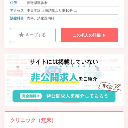
住所
長野県諏訪市
アクセス
中央本線 上諏訪駅より車10分
中央本線 茅野駅より車10分
診療科目
内科、消化器内科
キープする
この求人の詳細
クリニック（無床）