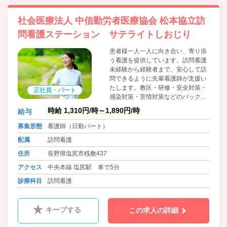
社会医療法人 中信勤労者医療協会 松本協立訪
問看護ステーション サテライトしおじり
患者様一人一人に向き合い、寄り添
う看護を提供しています。訪問看護
未経験から経験者まで、安心して訪
問できるように先輩看護師が支援い
たします。教区・研修・安全対策・
正社員・パート
感染対策・苦情対策などのバックア
ップも充実しています。
時給 1,310円/時～1,890円/時
給与
募集形態
看護師（日勤パート）
配属
訪問看護
住所
長野県塩尻市桟敷437
アクセス
中央本線 塩尻駅 車で5分
診療科目
訪問看護
キープする
この求人の詳細