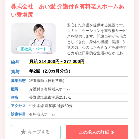
株式会社 あい愛 介護付き有料老人ホームあ
い愛塩尻
安心した介護を提供する施設です。
コミュニケーションを重視板サービ
スを提供します。開設当初から信念
としてきた「身体の機能、認識・知
覚の力、心のはたらきなどを維持す
正社員・パート
るカギは日常的な生活のなかにあ
る」という考え方はまったく変わり
月給 214,000円～277,000円
給与
ません。その考えに基づく「生活ケ
ア」が、私たちのサービスの特長で
年2回（2.0カ月分位）
賞与
あり、こだわりです。
募集形態
准看護師（日勤常勤）
配属
介護付き有料老人ホーム
住所
長野県塩尻市洗馬2515-1
アクセス
中央本線 塩尻駅 徒歩30分
中央本線 洗馬駅 徒歩30分
診療科目
有料老人ホーム
キープする
この求人の詳細