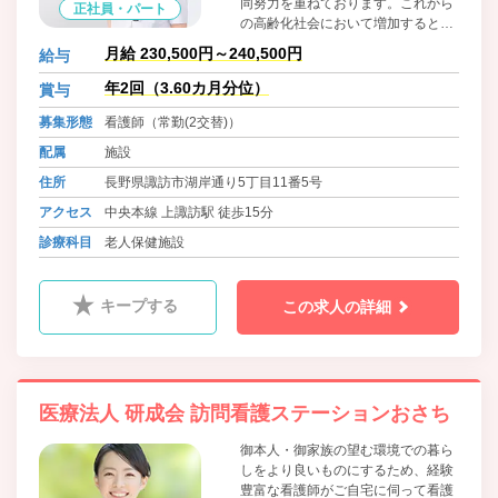
同努力を重ねております。これから
正社員・パート
の高齢化社会において増加すると思
われる高齢の方に対して支援を行っ
月給 230,500円～240,500円
給与
ていく施設になります。
年2回（3.60カ月分位）
賞与
募集形態
看護師（常勤(2交替)）
配属
施設
住所
長野県諏訪市湖岸通り5丁目11番5号
アクセス
中央本線 上諏訪駅 徒歩15分
診療科目
老人保健施設
キープする
この求人の詳細
医療法人 研成会 訪問看護ステーションおさち
御本人・御家族の望む環境での暮ら
しをより良いものにするため、経験
豊富な看護師がご自宅に伺って看護