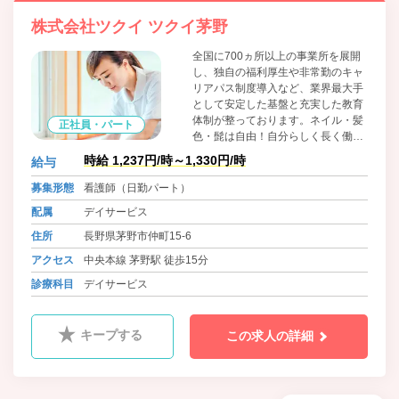
株式会社ツクイ ツクイ茅野
全国に700ヵ所以上の事業所を展開
し、独自の福利厚生や非常勤のキャ
リアパス制度導入など、業界最大手
として安定した基盤と充実した教育
体制が整っております。ネイル・髪
正社員・パート
色・髭は自由！自分らしく長く働け
る職場環境です。
時給 1,237円/時～1,330円/時
給与
募集形態
看護師（日勤パート）
配属
デイサービス
住所
長野県茅野市仲町15-6
アクセス
中央本線 茅野駅 徒歩15分
診療科目
デイサービス
キープする
この求人の詳細