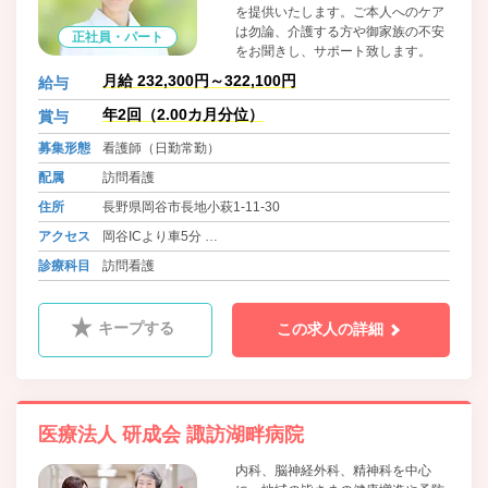
を提供いたします。ご本人へのケア
は勿論、介護する方や御家族の不安
正社員・パート
をお聞きし、サポート致します。
月給 232,300円～322,100円
給与
年2回（2.00カ月分位）
賞与
募集形態
看護師（日勤常勤）
配属
訪問看護
住所
長野県岡谷市長地小萩1-11-30
アクセス
岡谷ICより車5分
中央本線 下諏訪駅より車10分
診療科目
訪問看護
中央本線 岡谷駅より車10分
キープする
この求人の詳細
医療法人 研成会 諏訪湖畔病院
内科、脳神経外科、精神科を中心