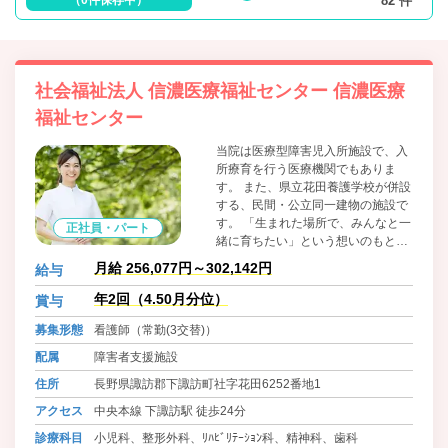
82 件
社会福祉法人 信濃医療福祉センター 信濃医療
福祉センター
当院は医療型障害児入所施設で、入
所療育を行う医療機関でもありま
す。 また、県立花田養護学校が併設
する、民間・公立同一建物の施設で
す。 「生まれた場所で、みんなと一
正社員・パート
緒に育ちたい」という想いのもと、
相談からリハビリ、入所・通所支援
月給 256,077円～302,142円
給与
まで、センターの持つ多様な機能を
いつでも頼っていただけるよう、地
年2回（4.50月分位）
賞与
域の方々と手を取り合い、「心強い
募集形態
看護師（常勤(3交替)）
味方がここにいる」と心から感じて
いただける支援体制を整えてまいり
配属
障害者支援施設
ます。
住所
長野県諏訪郡下諏訪町社字花田6252番地1
アクセス
中央本線 下諏訪駅 徒歩24分
診療科目
小児科、整形外科、ﾘﾊﾋﾞﾘﾃｰｼｮﾝ科、精神科、歯科