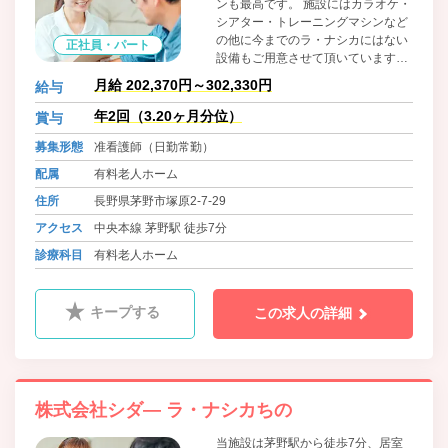
ンも最高です。 施設にはカラオケ・
シアター・トレーニングマシンなど
の他に今までのラ・ナシカにはない
正社員・パート
設備もご用意させて頂いています。
スタッフ一同、入居者様が明るく楽
月給 202,370円～302,330円
給与
しく元気に過ごして頂けるような施
設作りに取り組んでいます。
年2回（3.20ヶ月分位）
賞与
募集形態
准看護師（日勤常勤）
配属
有料老人ホーム
住所
長野県茅野市塚原2-7-29
アクセス
中央本線 茅野駅 徒歩7分
診療科目
有料老人ホーム
キープする
この求人の詳細
株式会社シダ― ラ・ナシカちの
当施設は茅野駅から徒歩7分、居室