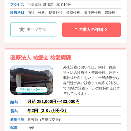
アクセス
中央本線 岡谷駅 車で10分
診療科目
内科、外科、整形外科、形成外科、脳神経外科、胃腸科
キープする
この求人の詳細
医療法人 祐愛会 祐愛病院
外来診療においては、内科・胃腸
科・総合診療科・整形外科・外科・
脳神経外科において、一般診療から
専門性の高い診療まで幅広く対応し
て 地域の診療レベルの維持向上に寄
正社員・パート
与しております。
月給 281,000円～433,000円
給与
年2回（3.8カ月分位）
賞与
募集形態
看護師（常勤(2交替)）
配属
病棟