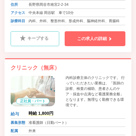
住所
長野県岡谷市南宮2-2-34
アクセス
中央本線 岡谷駅 車で10分
診療科目
内科、外科、整形外科、形成外科、脳神経外科、胃腸科
キープする
この求人の詳細
クリニック（無床）
内科診療主体のクリニックです。 行
っていただきたい業務は、「医師の
診察、検査の補助、患者さんのケ
ア・採血や点滴など看護業務全般」
となります。無理なく勤務できる環
正社員・パート
境です。
時給 1,800円
給与
募集形態
准看護師（日勤パート）
配属
外来