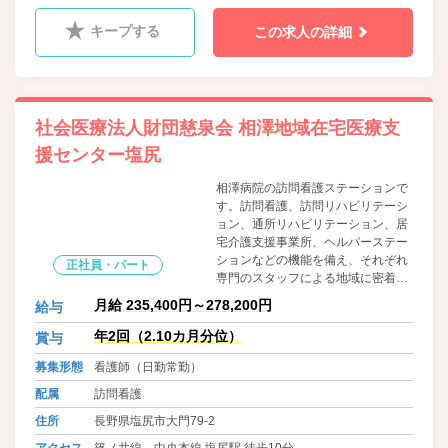
キープする
この求人の詳細
社会医療法人財団慈泉会 相澤地域在宅医療支
援センター塩尻
相澤病院の訪問看護ステーションで
す。訪問看護、訪問リハビリテーシ
ョン、通所リハビリテーション、居
宅介護支援事業所、ヘルパーステー
ションなどの機能を備え、それぞれ
正社員・パート
専門のスタッフによる地域に密着し
た在宅医療、介護サービスの提供を
月給 235,400円～278,200円
給与
おこなっています。
年2回（2.10カ月分位）
賞与
募集形態
看護師（日勤常勤）
配属
訪問看護
住所
長野県塩尻市大門79-2