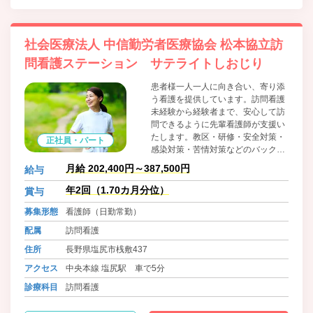
社会医療法人 中信勤労者医療協会 松本協立訪
問看護ステーション サテライトしおじり
患者様一人一人に向き合い、寄り添
う看護を提供しています。訪問看護
未経験から経験者まで、安心して訪
問できるように先輩看護師が支援い
たします。教区・研修・安全対策・
正社員・パート
感染対策・苦情対策などのバックア
ップも充実しています。
月給 202,400円～387,500円
給与
年2回（1.70カ月分位）
賞与
募集形態
看護師（日勤常勤）
配属
訪問看護
住所
長野県塩尻市桟敷437
アクセス
中央本線 塩尻駅 車で5分
診療科目
訪問看護