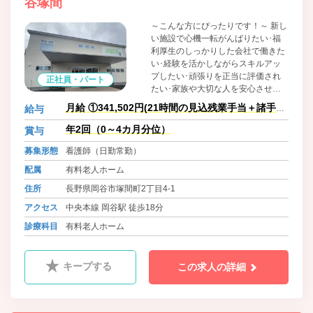
谷塚間
～こんな方にぴったりです！～ 新し
い施設で心機一転がんばりたい･福
利厚生のしっかりした会社で働きた
い･経験を活かしながらスキルアッ
プしたい･頑張りを正当に評価され
正社員・パート
たい･家族や大切な人を安心させた
い
月給 ①341,502円(21時間の見込残業手当＋諸手当
給与
含む)
年2回（0～4カ月分位）
賞与
募集形態
看護師（日勤常勤）
配属
有料老人ホーム
住所
長野県岡谷市塚間町2丁目4-1
アクセス
中央本線 岡谷駅 徒歩18分
診療科目
有料老人ホーム
キープする
この求人の詳細