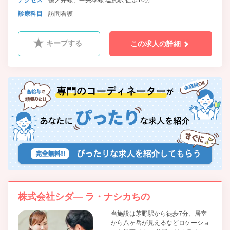
アクセス
篠ノ井線、中央本線 塩尻駅 徒歩10分
診療科目
訪問看護
キープする
この求人の詳細
株式会社シダ― ラ・ナシカちの
当施設は茅野駅から徒歩7分、居室
から八ヶ岳が見えるなどロケーショ