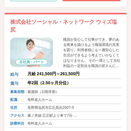
株式会社ソーシャル・ネットワーク ウィズ塩
尻
職員が安心して仕事ができ、夢のあ
る将来を築けるよう職場環境の充実
を図り、利用者様にも一層安心した
生活ができるよう考えていかなくて
はなりません。 その一環として当社
正社員・パート
利益の一定割合を職員の皆さんに還
元するため基本給の見直しと手当の
月給 241,500円～261,500円
給与
見直しを実施いたしました。今後も
利用者様の安全と職員が安心して仕
年2回（2.50ヶ月分位）
賞与
事ができるよう快適な職場を目指し
募集形態
看護師（日勤常勤）
て福利、研修及び適切な人事評価な
どの職場環境の改善に取り組んでま
配属
有料老人ホーム
いります。
住所
長野県塩尻市広丘高出2007-5
アクセス
篠ノ井線 広丘駅より車で7分
JR中央本線(東京～塩尻)、JR中央本線(名古屋～塩尻) 塩尻
診療科目
有料老人ホーム
駅より車で12分