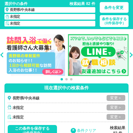
選択中の条件
検索結果 82 件
条件を変更
長野県/中央本線
未指定
条件を保存する
長野県/中央本線/正社員・パート・応援ナース・派遣
の 看護師
（0件保存中）
未指定
求人・派遣・転職・募集一覧
現在選択中の検索条件
変更＞
長野県/中央本線
変更＞
未指定
変更＞
未指定
検索結果
この条件を保存する
×
条件クリア
（0件保存中）