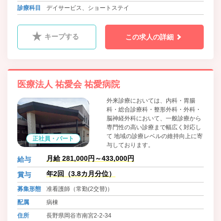
診療科目
デイサービス、ショートステイ
キープする
この求人の詳細
医療法人 祐愛会 祐愛病院
外来診療においては、内科・胃腸
科・総合診療科・整形外科・外科・
脳神経外科において、一般診療から
専門性の高い診療まで幅広く対応し
て 地域の診療レベルの維持向上に寄
正社員・パート
与しております。
月給 281,000円～433,000円
給与
年2回（3.8カ月分位）
賞与
募集形態
准看護師（常勤(2交替)）
配属
病棟
住所
長野県岡谷市南宮2-2-34