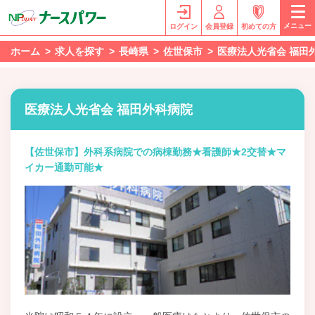
メニュー
ログイン
会員登録
初めての方
ホーム
求人を探す
長崎県
佐世保市
医療法人光省会 福田
医療法人光省会 福田外科病院
【佐世保市】外科系病院での病棟勤務★看護師★2交替★マ
イカー通勤可能★