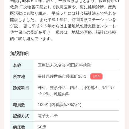
当院は昭和５４年に設立、一般医療はもとより、佐世保市の
救急 二次輪番病院として救急医療や、更に健康診断、産業
医活動にも取り組み、 平成５年には社会福祉法人で特老を
開設しました。 また平成１年に、訪問看護ステーションを
併設、 更に平成２５年からは山祗地域包括支援センターも
佐世保市の委託を受け 私共は 地域の医療、福祉に積極
的に取り組んでいます。
施設詳細
医療法人光省会 福田外科病院
名称
長崎県佐世保市藤原町38-3
所在地
MAP
外科、整形外科、内科、消化器科、ﾘﾊﾋﾞﾘﾃ
診療科目
ｰｼｮﾝ科、乳腺内科
100名 (内看護師38名位)
職員数
電子カルテ
記録方式
60床
病床数