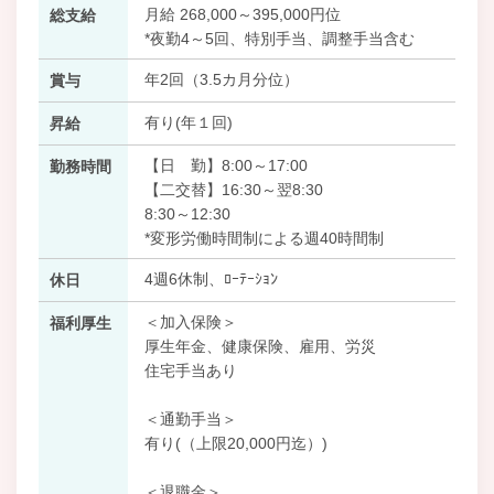
月給 268,000～395,000円位
総支給
*夜勤4～5回、特別手当、調整手当含む
年2回（3.5カ月分位）
賞与
有り(年１回)
昇給
【日 勤】8:00～17:00
勤務時間
【二交替】16:30～翌8:30
8:30～12:30
*変形労働時間制による週40時間制
4週6休制、ﾛｰﾃｰｼｮﾝ
休日
＜加入保険＞
福利厚生
厚生年金、健康保険、雇用、労災
住宅手当あり
＜通勤手当＞
有り(（上限20,000円迄）)
＜退職金＞