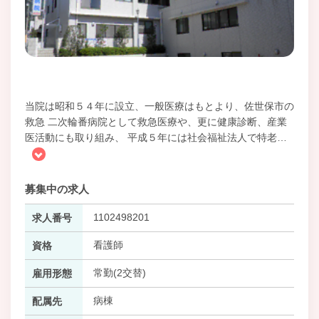
当院は昭和５４年に設立、一般医療はもとより、佐世保市の
救急 二次輪番病院として救急医療や、更に健康診断、産業
医活動にも取り組み、 平成５年には社会福祉法人で特老
…
募集中の求人
1102498201
求人番号
看護師
資格
常勤(2交替)
雇用形態
病棟
配属先