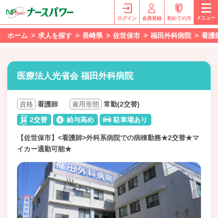
メニュー
ログイン
会員登録
初めての方
ホーム
求人を探す
長崎県
佐世保市
福田外科病院
看護
医療法人光省会 福田外科病院
資格
看護師
雇用形態
常勤(2交替)
2交替
給与高め
駐車場あり
【佐世保市】<看護師>外科系病院での病棟勤務★2交替★マ
イカー通勤可能★