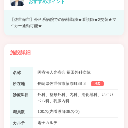
おすすめポイント
【佐世保市】外科系病院での病棟勤務★看護師★2交替★マ
イカー通勤可能★
施設詳細
医療法人光省会 福田外科病院
名称
長崎県佐世保市藤原町38-3
所在地
地図
外科、整形外科、内科、消化器科、ﾘﾊﾋﾞﾘﾃ
診療科目
ｰｼｮﾝ科、乳腺内科
100名(内看護師38名位)
職員数
電子カルテ
カルテ