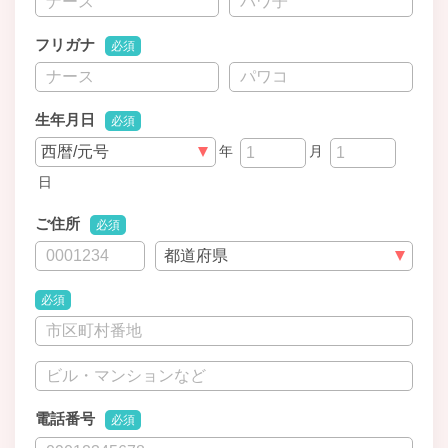
フリガナ
必須
生年月日
必須
年
月
日
ご住所
必須
必須
電話番号
必須