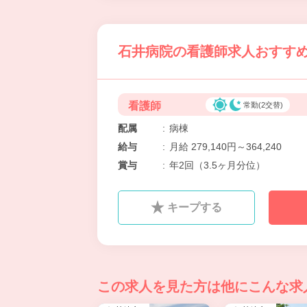
石井病院の看護師求人おすすめ情
看護師
常勤(2交替)
配属
:
病棟
給与
:
月給 279,140円～364,240
賞与
:
年2回（3.5ヶ月分位）
キープする
この求人を見た方は
他にこんな求