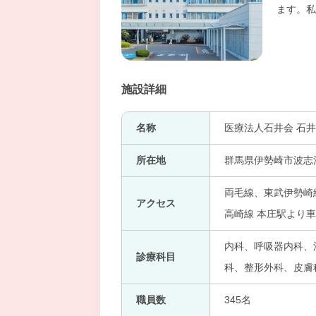
ます。私
施設詳細
名称
医療法人石井会 石
所在地
群馬県伊勢崎市波志
両毛線、東武伊勢崎
アクセス
高崎線 本庄駅より車
内科、呼吸器内科、
診療科目
科、整形外科、皮膚科、
職員数
345名