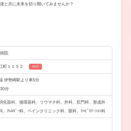
達と共に未来を切り開いてみませんか？
井病院
江町１１５２
MAP
線 伊勢崎駅より車5分
30分
消化器科、循環器科、リウマチ科、外科、肛門科、形成外
ｱﾚﾙｷﾞｰ科、ペインクリニック科、眼科、ﾘﾊﾋﾞﾘﾃｰｼｮﾝ科