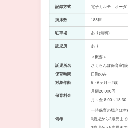
記録方式
電子カルテ、オーダ
病床数
188床
駐車場
あり(無料)
託児所
あり
＜概要＞
託児所名
さくらんぼ保育室(院
保育時間
日勤のみ
対象年齢
5・6ヶ月～2歳
月額20,000円
保育料金
月～金 8:00～18:
一時保育の場合は生
備考
0歳児から2歳児まで3
3歳児から5歳児まで3