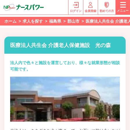
メニュー
ログイン
会員登録
初めての方
ホーム
求人を探す
福島県
郡山市
医療法人共生会 介護老
医療法人共生会 介護老人保健施設 光の森
法人内で色々と施設を運営しており、様々な就業形態が相談
可能です。