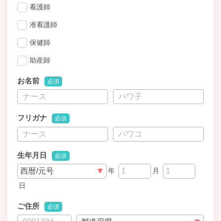
看護師
准看護師
保健師
助産師
お名前
必須
フリガナ
必須
生年月日
必須
年
月
日
ご住所
必須