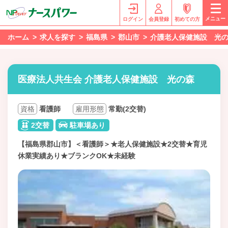
メニュー
ログイン
会員登録
初めての方
ホーム
求人を探す
福島県
郡山市
介護老人保健施設 光
医療法人共生会 介護老人保健施設 光の森
資格
看護師
雇用形態
常勤(2交替)
2交替
駐車場あり
【福島県郡山市】＜看護師＞★老人保健施設★2交替★育児
休業実績あり★ブランクOK★未経験