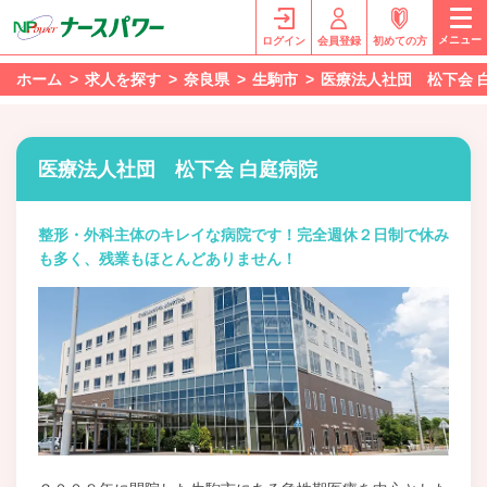
メニュー
ログイン
会員登録
初めての方
ホーム
求人を探す
奈良県
生駒市
医療法人社団 松下会 
医療法人社団 松下会 白庭病院
整形・外科主体のキレイな病院です！完全週休２日制で休み
も多く、残業もほとんどありません！