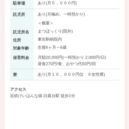
あり(月５，０００円)
駐車場
あり(月極め、一時預かり)
託児所
＜概要＞
まつぼっくり(院外)
託児所名
東生駒病院内
住所
生後6ヶ月～6歳
対象年齢
月額20,000円(一時預かり 2,000円/日)
保育料金
昼食270円/食、おやつ代50円/回
あり(月１０，０００円位 ※女性寮)
寮
アクセス
近鉄けいはんな線 白庭台駅 徒歩1分