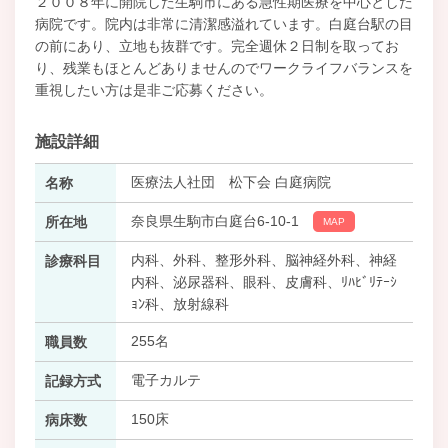
２００８年に開院した生駒市にある急性期医療を中心とした
病院です。院内は非常に清潔感溢れています。白庭台駅の目
の前にあり、立地も抜群です。完全週休２日制を取ってお
り、残業もほとんどありませんのでワークライフバランスを
重視したい方は是非ご応募ください。
施設詳細
医療法人社団 松下会 白庭病院
名称
奈良県生駒市白庭台6-10-1
所在地
MAP
内科、外科、整形外科、脳神経外科、神経
診療科目
内科、泌尿器科、眼科、皮膚科、ﾘﾊﾋﾞﾘﾃｰｼ
ｮﾝ科、放射線科
255名
職員数
電子カルテ
記録方式
150床
病床数