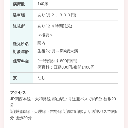
140床
病床数
あり(月２，３００円)
駐車場
あり(２４時間託児)
託児所
＜概要＞
院内
託児所名
生後2ヶ月～満4歳未満
対象年齢
(一時預かり 800円/日)
保育料金
保育料：日勤800円/夜間1400円
なし
寮
アクセス
JR関西本線・大和路線 郡山駅より送迎バスで約5分 徒歩20
分
近鉄橿原線・天理線・吉野線 近鉄郡山駅より送迎バスで約5
分 徒歩20分