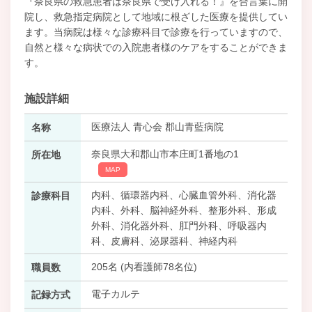
『奈良県の救急患者は奈良県で受け入れる！』を合言葉に開
院し、救急指定病院として地域に根ざした医療を提供してい
ます。当病院は様々な診療科目で診療を行っていますので、
自然と様々な病状での入院患者様のケアをすることができま
す。
施設詳細
医療法人 青心会 郡山青藍病院
名称
奈良県大和郡山市本庄町1番地の1
所在地
MAP
内科、循環器内科、心臓血管外科、消化器
診療科目
内科、外科、脳神経外科、整形外科、形成
外科、消化器外科、肛門外科、呼吸器内
科、皮膚科、泌尿器科、神経内科
205名 (内看護師78名位)
職員数
電子カルテ
記録方式