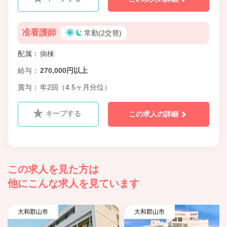
准看護師
常勤(2交替)
配属
病棟
給与
270,000円以上
賞与
年2回（4.5ヶ月分位）
キープする
この求人の詳細
この求人を見た方は
他にこんな求人を見ています
大和郡山市
大和郡山市