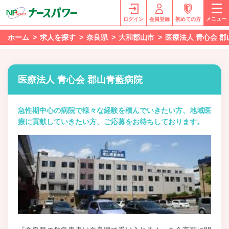
メニュー
ログイン
会員登録
初めての方
ホーム
求人を探す
奈良県
大和郡山市
医療法人 青心会 
医療法人 青心会 郡山青藍病院
急性期中心の病院で様々な経験を積んでいきたい方、地域医
療に貢献していきたい方、ご応募をお待ちしております。