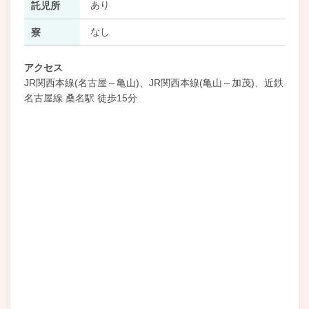
あり
託児所
なし
寮
アクセス
JR関西本線(名古屋～亀山)、JR関西本線(亀山～加茂)、近鉄
名古屋線 桑名駅 徒歩15分