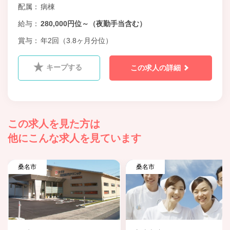
配属
病棟
給与
280,000円位～（夜勤手当含む）
賞与
年2回（3.8ヶ月分位）
キープする
この求人の詳細
この求人を見た方は
他にこんな求人を見ています
桑名市
桑名市