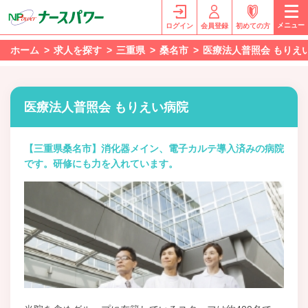
メニュー
ログイン
会員登録
初めての方
ホーム
求人を探す
三重県
桑名市
医療法人普照会 もりえ
医療法人普照会 もりえい病院
【三重県桑名市】消化器メイン、電子カルテ導入済みの病院
です。研修にも力を入れています。