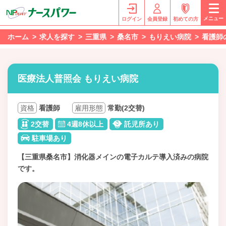
メニュー
ログイン
会員登録
初めての方
ホーム
求人を探す
三重県
桑名市
もりえい病院
看護師
医療法人普照会 もりえい病院
資格
看護師
雇用形態
常勤(2交替)
2交替
4週8休以上
託児所あり
駐車場あり
【三重県桑名市】消化器メインの電子カルテ導入済みの病院
です。