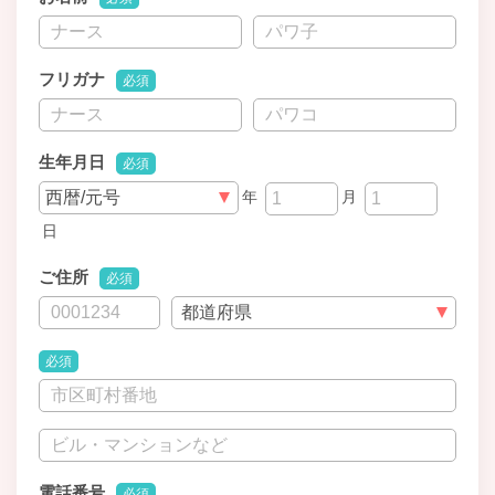
フリガナ
必須
生年月日
必須
年
月
日
ご住所
必須
必須
電話番号
必須