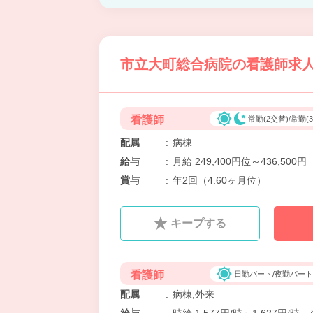
市立大町総合病院の看護師求人
看護師
常勤(2交替)/常勤(
配属
:
病棟
給与
:
月給 249,400円位～436,500円
賞与
:
年2回（4.60ヶ月位）
キープする
看護師
日勤パート/夜勤パート
配属
:
病棟,外来