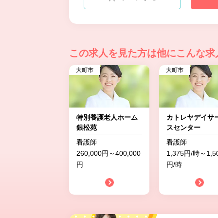
この求人を見た方は
他にこんな求
大町市
大町市
特別養護老人ホーム
カトレヤデイサ
銀松苑
スセンター
看護師
看護師
260,000円～400,000
1,375円/時～1,5
円
円/時