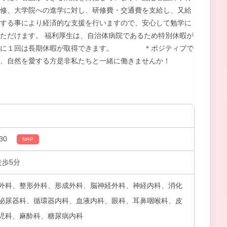
修、大学院への進学に対し、研修費・交通費を支給し、又給
する事により経済的な支援を行いますので、安心して勉学に
ただけます。 福利厚生は、自治体病院であるため特別休暇が
年に１回は長期休暇が取得できます。 ＊ポジティブで
方、自然を愛する方是非私たちと一緒に働きませんか！
30
MAP
徒歩5分
外科、整形外科、形成外科、脳神経外科、神経内科、消化
泌尿器科、循環器内科、血液内科、眼科、耳鼻咽喉科、皮
児科、麻酔科、糖尿病内科