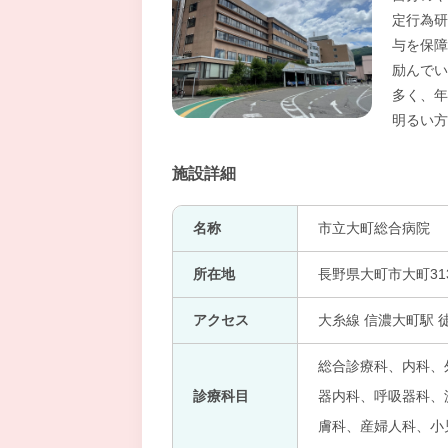
定行為研
与を保障
励んでい
多く、
明るい
施設詳細
名称
市立大町総合病院
所在地
長野県大町市大町31
アクセス
大糸線 信濃大町駅 
総合診療科、内科、
診療科目
器内科、呼吸器科、
膚科、産婦人科、小