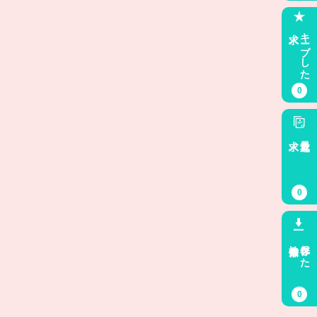
求人
キープした
0
求人
最近見た
0
検索条件
保存した
0