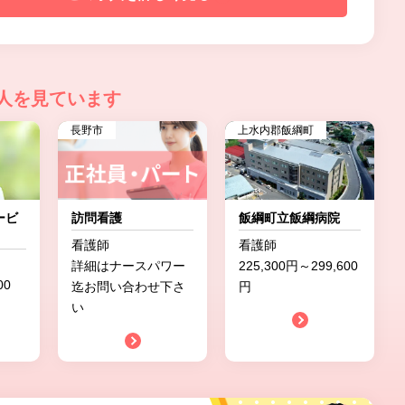
人を見ています
長野市
上水内郡飯綱町
ービ
訪問看護
飯綱町立飯綱病院
看護師
看護師
詳細はナースパワー
225,300円～299,600
00
迄お問い合わせ下さ
円
い