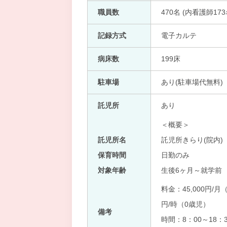
職員数
470名 (内看護師173
記録方式
電子カルテ
病床数
199床
駐車場
あり(駐車場代無料)
託児所
あり
＜概要＞
託児所名
託児所きらり(院内)
保育時間
日勤のみ
対象年齢
生後6ヶ月～就学前
料金：45,000円/
円/時（0歳児）
備考
時間：8：00～18：3