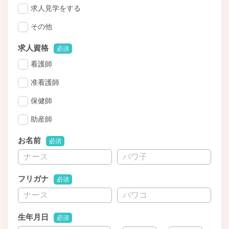
求人見学をする
その他
求人資格
必須
看護師
准看護師
保健師
助産師
お名前
必須
フリガナ
必須
生年月日
必須