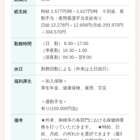
時給 1,577円/時～1,627円/時 ※別途、夜
総支給
勤手当・夜間看護手当支給有り
日給:12,278円～12,668円/月給:293,970円
～304,570円
（日 勤） 8:30～17:00
勤務時間
（準夜勤）16:30～1:00
（深夜勤）00:30～翌9:00
勤務回数による（外来は土日祝日）
休日
＜加入保険＞
福利厚生
厚生年金、健康保険、雇用、労災
＜通勤手当＞
有り(150,000円迄)
★外来、病棟等の各部門における保健師業
備考
務を行っていただきます。 ★時給、日
給、月給、の何れかを選択できます（週3