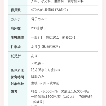
人科、小児科、麻酔科、糖尿病内科
470名(内看護師173名位)
職員数
電子カルテ
カルテ
200床以下
病床数
一般7:1 包括10:1 療養20:1
看護基準
あり(駐車場代無料)
駐車場
あり
託児所
＜概要＞
託児所きらり(院内)
託児所名
日勤のみ
保育時間
生後6ヶ月～就学前
対象年齢
料金：45,000円/月（0歳児は5,000円増）
備考
一時保育は500円/時（1歳児） 700円/時
（0歳児）