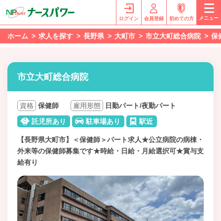
メニュー
ログイン
会員登録
初めての方
ホーム
求人を探す
長野県
大町市
市立大町総合病院
保
市立大町総合病院
資格
保健師
雇用形態
日勤パート/夜勤パート
託児所あり
駐車場あり
駅近
【長野県大町市】＜保健師＞パート求人★公立病院の病棟・
外来等の保健師募集です★時給・日給・月給選択可★賞与支
給有り