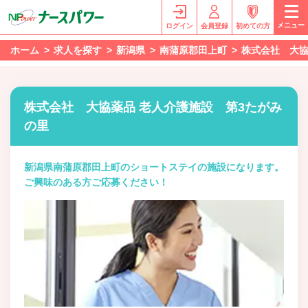
メニュー
ログイン
会員登録
初めての方
ホーム
求人を探す
新潟県
南蒲原郡田上町
株式会社 大協
株式会社 大協薬品 老人介護施設 第3たがみ
の里
新潟県南蒲原郡田上町のショートステイの施設になります。
ご興味のある方ご応募ください！