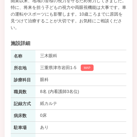
開業以来、地域の皆様の視力を守るため努力してきました。
特に、将来を担う子どもの視力や両眼視機能は大事です。車
の運転やスポーツにも影響します。10歳ころまでに原因を
見つけて治療することが大切です。お気軽にご相談くださ
い。
施設詳細
三木眼科
名称
三重県津市岩田1-5
所在地
MAP
眼科
診療科目
8名 (内看護師3名位)
職員数
紙カルテ
記録方式
0床
病床数
あり
駐車場