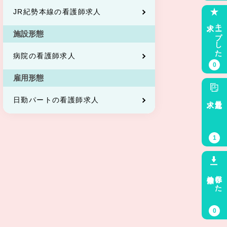
JR紀勢本線の看護師求人
求人
キープした
施設形態
病院の看護師求人
0
雇用形態
求人
最近見た
日勤パートの看護師求人
1
検索条件
保存した
0