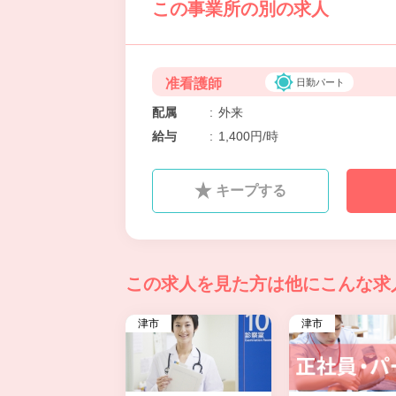
この事業所の別の求人
准看護師
日勤パート
配属
:
外来
給与
:
1,400円/時
キープする
この求人を見た方は
他にこんな求
津市
津市