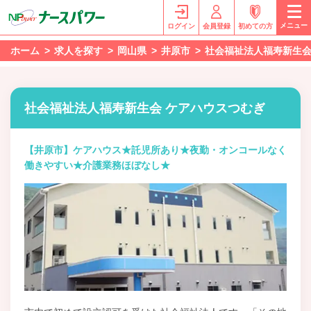
メニュー
ログイン
会員登録
初めての方
ホーム
求人を探す
岡山県
井原市
社会福祉法人福寿新生会
社会福祉法人福寿新生会 ケアハウスつむぎ
【井原市】ケアハウス★託児所あり★夜勤・オンコールなく
働きやすい★介護業務ほぼなし★