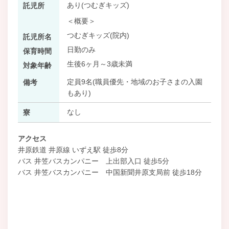
あり(つむぎキッズ)
託児所
＜概要＞
つむぎキッズ(院内)
託児所名
日勤のみ
保育時間
生後6ヶ月～3歳未満
対象年齢
定員9名(職員優先・地域のお子さまの入園
備考
もあり)
なし
寮
アクセス
井原鉄道 井原線 いずえ駅 徒歩8分
バス 井笠バスカンパニー 上出部入口 徒歩5分
バス 井笠バスカンパニー 中国新聞井原支局前 徒歩18分