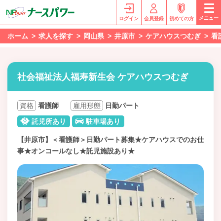
メニュー
ログイン
会員登録
初めての方
ホーム
求人を探す
岡山県
井原市
ケアハウスつむぎ
看
社会福祉法人福寿新生会 ケアハウスつむぎ
資格
看護師
雇用形態
日勤パート
託児所あり
駐車場あり
【井原市】＜看護師＞日勤パート募集★ケアハウスでのお仕
事★オンコールなし★託児施設あり★