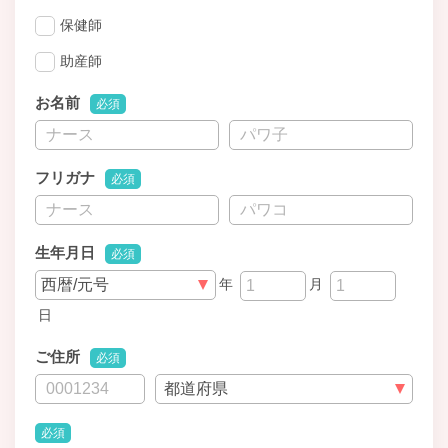
保健師
助産師
お名前
必須
フリガナ
必須
生年月日
必須
年
月
日
ご住所
必須
必須