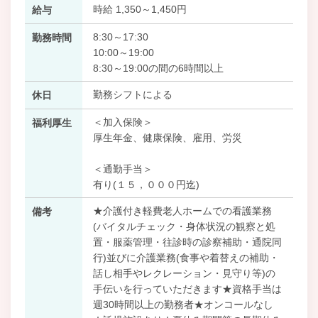
時給 1,350～1,450円
給与
8:30～17:30
勤務時間
10:00～19:00
8:30～19:00の間の6時間以上
勤務シフトによる
休日
＜加入保険＞
福利厚生
厚生年金、健康保険、雇用、労災
＜通勤手当＞
有り(１５，０００円迄)
★介護付き軽費老人ホームでの看護業務
備考
(バイタルチェック・身体状況の観察と処
置・服薬管理・往診時の診察補助・通院同
行)並びに介護業務(食事や着替えの補助・
話し相手やレクレーション・見守り等)の
手伝いを行っていただきます★資格手当は
週30時間以上の勤務者★オンコールなし