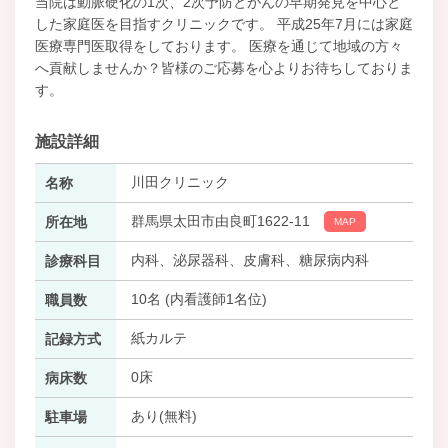
当院は動脈硬化の1次、2次予防とがんの早期発見を中心と
した家庭医を目指すクリニックです。 平成25年7月には家庭
医療専門医取得をしております。 医療を通じて地域の方々
へ貢献しませんか？皆様のご応募を心よりお待ちしておりま
す。
施設詳細
川田クリニック
名称
群馬県太田市由良町1622-11
所在地
MAP
内科、泌尿器科、皮膚科、糖尿病内科
診療科目
10名 (内看護師1名位)
職員数
紙カルテ
記録方式
0床
病床数
あり(無料)
駐車場