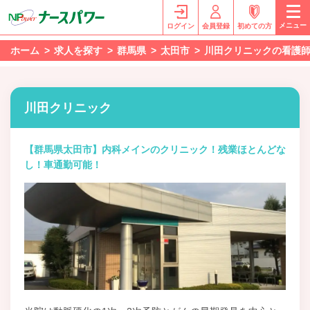
メニュー
ログイン
会員登録
初めての方
ホーム
求人を探す
群馬県
太田市
川田クリニックの看護
川田クリニック
【群馬県太田市】内科メインのクリニック！残業ほとんどな
し！車通勤可能！