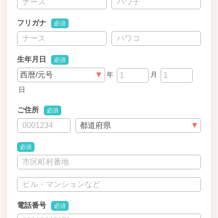
フリガナ
必須
生年月日
必須
年
月
日
ご住所
必須
必須
電話番号
必須