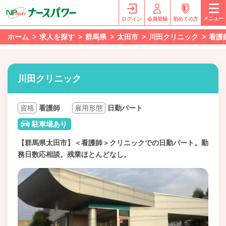
メニュー
ログイン
会員登録
初めての方
ホーム
求人を探す
群馬県
太田市
川田クリニック
看護
川田クリニック
資格
看護師
雇用形態
日勤パート
駐車場あり
【群馬県太田市】＜看護師＞クリニックでの日勤パート。勤
務日数応相談。残業ほとんどなし。