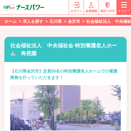
メニュー
ログイン
会員登録
初めての方
ホーム
求人を探す
石川県
金沢市
社会福祉法人 中央福祉
社会福祉法人 中央福祉会 特別養護老人ホー
ム 寿晃園
【石川県金沢市】定員50名の特別養護老人ホームでの看護
業務を行っていただきます！