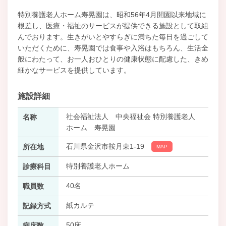
特別養護老人ホーム寿晃園は、昭和56年4月開園以来地域に
根差し、医療・福祉のサービスが提供できる施設として取組
んでおります。生きがいとやすらぎに満ちた毎日を過ごして
いただくために、寿晃園では食事や入浴はもちろん、生活全
般にわたって、お一人おひとりの健康状態に配慮した、きめ
細かなサービスを提供しています。
施設詳細
社会福祉法人 中央福祉会 特別養護老人
名称
ホーム 寿晃園
石川県金沢市鞍月東1-19
所在地
MAP
特別養護老人ホーム
診療科目
40名
職員数
紙カルテ
記録方式
50床
病床数